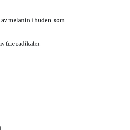
n av melanin i huden, som
 frie radikaler.
m