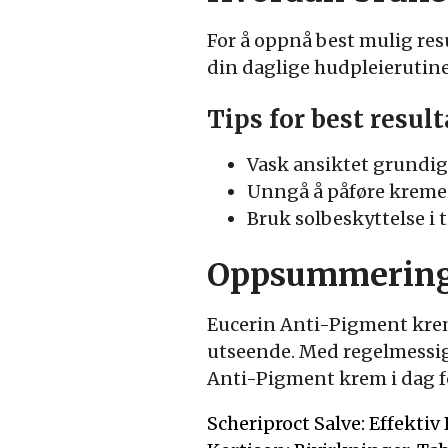
For å oppnå best mulig re
din daglige hudpleierutin
Tips for best result
Vask ansiktet grundig
Unngå å påføre kreme
Bruk solbeskyttelse i 
Oppsummerin
Eucerin Anti-Pigment krem
utseende. Med regelmessig
Anti-Pigment krem i dag f
Scheriproct Salve: Effekti