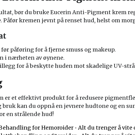
sultat, bør du bruke Eucerin Anti-Pigment krem re
e. Påfør kremen jevnt på renset hud, helst om mor
at
 før påføring for å fjerne smuss og makeup.
n i nærheten av øynene.
tillegg for å beskytte huden mot skadelige UV-strål
g
 er et effektivt produkt for å redusere pigmentf
 bruk kan du oppnå en jevnere hudtone og en sun
or en strålende hud!
v Behandling for Hemoroider
•
Alt du trenger å vite