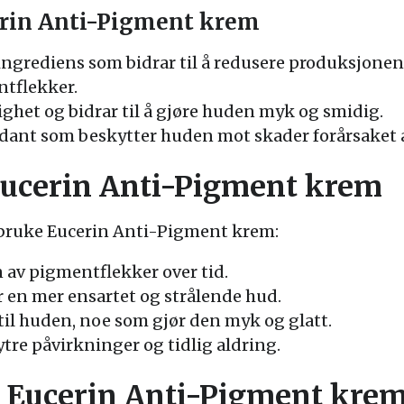
erin Anti-Pigment krem
 ingrediens som bidrar til å redusere produksjone
ntflekker.
ighet og bidrar til å gjøre huden myk og smidig.
dant som beskytter huden mot skader forårsaket av
Eucerin Anti-Pigment krem
å bruke Eucerin Anti-Pigment krem:
 av pigmentflekker over tid.
r en mer ensartet og strålende hud.
 til huden, noe som gjør den myk og glatt.
tre påvirkninger og tidlig aldring.
 Eucerin Anti-Pigment kre