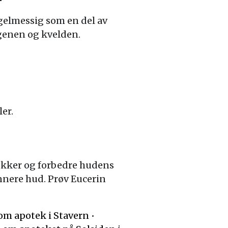
gelmessig som en del av
genen og kvelden.
er.
lekker og forbedre hudens
nere hud. Prøv Eucerin
 om apotek i Stavern
•