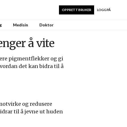
OPPRETT BRUKER
LOGG PÅ
g
Medisin
Doktor
nger å vite
ere pigmentflekker og gi
vordan det kan bidra til å
 motvirke og redusere
rar til å jevne ut huden