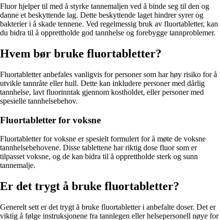
Fluor hjelper til med å styrke tannemaljen ved å binde seg til den og
danne et beskyttende lag. Dette beskyttende laget hindrer syrer og
bakterier i å skade tennene. Ved regelmessig bruk av fluortabletter, kan
du bidra til å opprettholde god tannhelse og forebygge tannproblemer.
Hvem bør bruke fluortabletter?
Fluortabletter anbefales vanligvis for personer som har høy risiko for å
utvikle tannråte eller hull. Dette kan inkludere personer med dårlig
tannhelse, lavt fluorinntak gjennom kostholdet, eller personer med
spesielle tannhelsebehov.
Fluortabletter for voksne
Fluortabletter for voksne er spesielt formulert for å møte de voksne
tannhelsebehovene. Disse tablettene har riktig dose fluor som er
tilpasset voksne, og de kan bidra til å opprettholde sterk og sunn
tannemalje.
Er det trygt å bruke fluortabletter?
Generelt sett er det trygt å bruke fluortabletter i anbefalte doser. Det er
viktig å følge instruksjonene fra tannlegen eller helsepersonell nøye for