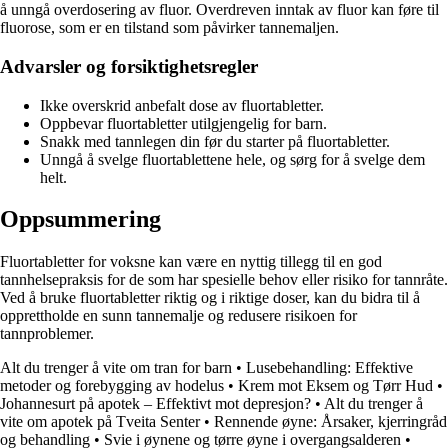
å unngå overdosering av fluor. Overdreven inntak av fluor kan føre til
fluorose, som er en tilstand som påvirker tannemaljen.
Advarsler og forsiktighetsregler
Ikke overskrid anbefalt dose av fluortabletter.
Oppbevar fluortabletter utilgjengelig for barn.
Snakk med tannlegen din før du starter på fluortabletter.
Unngå å svelge fluortablettene hele, og sørg for å svelge dem
helt.
Oppsummering
Fluortabletter for voksne kan være en nyttig tillegg til en god
tannhelsepraksis for de som har spesielle behov eller risiko for tannråte.
Ved å bruke fluortabletter riktig og i riktige doser, kan du bidra til å
opprettholde en sunn tannemalje og redusere risikoen for
tannproblemer.
Alt du trenger å vite om tran for barn
•
Lusebehandling: Effektive
metoder og forebygging av hodelus
•
Krem mot Eksem og Tørr Hud
•
Johannesurt på apotek – Effektivt mot depresjon?
•
Alt du trenger å
vite om apotek på Tveita Senter
•
Rennende øyne: Årsaker, kjerringråd
og behandling
•
Svie i øynene og tørre øyne i overgangsalderen
•