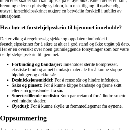
uhell eller skader som kan oppstå på et øyeblikk. Enten det er en kutt,
brenning eller en plutselig sykdom, kan rask tilgang til nødvendig
utstyr i førstehjelpsskrinet utgjøre en betydelig forskjell i utfallet av
situasjonen.
Hva bør et førstehjelpsskrin til hjemmet inneholde?
Det er viktig å regelmessig sjekke og oppdatere innholdet i
førstehjelpsskrinet for å sikre at alt er i god stand og ikke utgått på dato.
Her er en oversikt over noen grunnleggende forsyninger som bør være
i et førstehjelpsskrin til hjemmet:
Forbinding og bandasjer:
Inneholder sterile kompresser,
elastiske bind og annet bandasjemateriale for å kunne stoppe
blødninger og dekke sår.
Desinfeksjonsmiddel:
For å rense sår og hindre infeksjon.
Saks og pinsett:
For å kunne klippe bandasje og fjerne skitt
eller små gjenstander fra sår.
Smertestillende medisin:
Som paracetamol for å lindre smerte
ved mindre skader.
Øyedusj:
For å kunne skylle ut fremmedlegemer fra øynene.
Oppsummering