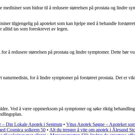
medisiner som bidrar til å redusere størrelsen på prostata og lindre sym
siner tilgjengelig på apoteket som kan hjelpe med å behandle forstørret
 alltid tas som foreskrevet av legen.
dig for å redusere størrelsen på prostata og lindre symptomer. Dette bør
naturmedisin, for å lindre symptomer på forstørret prostata. Det er vikt
e aldre. Ved å være oppmerksom på symptomer og søke riktig behandling, 
ndlingsplan.
r – Din Lokale Apotek i Sentrum
•
Vitus Apotek Søgne – Apoteket som 
med Cosmica solkrem 50
•
Alt du trenger å vite om apotek i Ålesund Sto