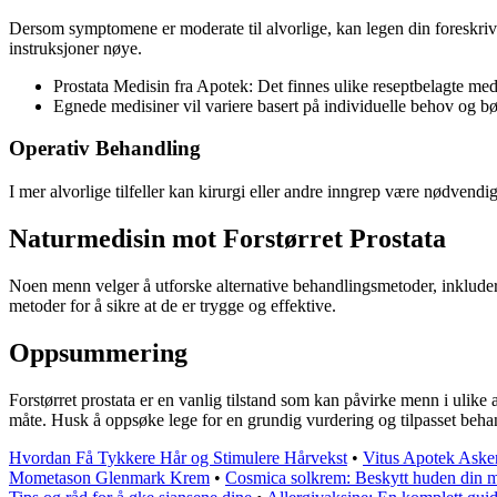
Dersom symptomene er moderate til alvorlige, kan legen din foreskrive 
instruksjoner nøye.
Prostata Medisin fra Apotek: Det finnes ulike reseptbelagte medi
Egnede medisiner vil variere basert på individuelle behov og bør
Operativ Behandling
I mer alvorlige tilfeller kan kirurgi eller andre inngrep være nødven
Naturmedisin mot Forstørret Prostata
Noen menn velger å utforske alternative behandlingsmetoder, inkludert 
metoder for å sikre at de er trygge og effektive.
Oppsummering
Forstørret prostata er en vanlig tilstand som kan påvirke menn i ulik
måte. Husk å oppsøke lege for en grundig vurdering og tilpasset beha
Hvordan Få Tykkere Hår og Stimulere Hårvekst
•
Vitus Apotek Aske
Mometason Glenmark Krem
•
Cosmica solkrem: Beskytt huden din 