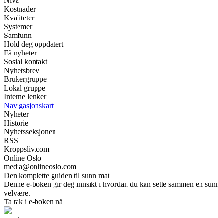
Nivå
Kostnader
Kvaliteter
Systemer
Samfunn
Hold deg oppdatert
Få nyheter
Sosial kontakt
Nyhetsbrev
Brukergruppe
Lokal gruppe
Interne lenker
Navigasjonskart
Nyheter
Historie
Nyhetsseksjonen
RSS
Kroppsliv.com
Online Oslo
media@onlineoslo.com
Den komplette guiden til sunn mat
Denne e-boken gir deg innsikt i hvordan du kan sette sammen en sunn k
velvære.
Ta tak i e-boken nå