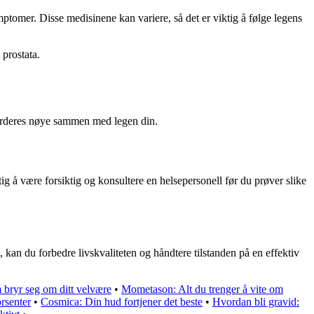
ptomer. Disse medisinene kan variere, så det er viktig å følge legens
 prostata.
 vurderes nøye sammen med legen din.
ig å være forsiktig og konsultere en helsepersonell før du prøver slike
kan du forbedre livskvaliteten og håndtere tilstanden på en effektiv
bryr seg om ditt velvære
•
Mometason: Alt du trenger å vite om
rsenter
•
Cosmica: Din hud fortjener det beste
•
Hvordan bli gravid: