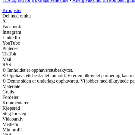
Tips og råd for å øke sjansene dine
•
Allergivaksine: En komplett guide
Kroppsliv
Del med omhu
X
Facebook
Instagram
LinkedIn
YouTube
Pinterest
TikTok
Mail
RSS
© Innholdet er opphavsrettsbeskyttet.
© Opphavsrettsbeskyttet innhold. Vi er en tilknyttet partner og kan mott
© Denne siden er underlagt opphavsrett. Vi jobber med tilknyttede partn
Materiale
Gratis
Fordeler
Kommentarer
Kjøpsråd
Steg for steg
Videoarkiv
Medlem
Min profil