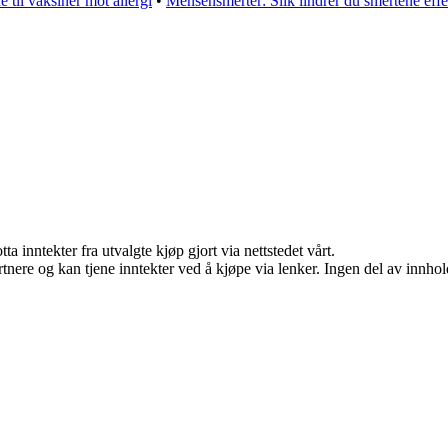
 til vaksiner mot allergi
•
Mensensmerter: Slik lindrer du smertene effe
a inntekter fra utvalgte kjøp gjort via nettstedet vårt.
ere og kan tjene inntekter ved å kjøpe via lenker. Ingen del av innholde