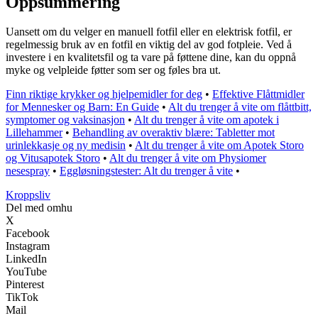
Oppsummering
Uansett om du velger en manuell fotfil eller en elektrisk fotfil, er
regelmessig bruk av en fotfil en viktig del av god fotpleie. Ved å
investere i en kvalitetsfil og ta vare på føttene dine, kan du oppnå
myke og velpleide føtter som ser og føles bra ut.
Finn riktige krykker og hjelpemidler for deg
•
Effektive Flåttmidler
for Mennesker og Barn: En Guide
•
Alt du trenger å vite om flåttbitt,
symptomer og vaksinasjon
•
Alt du trenger å vite om apotek i
Lillehammer
•
Behandling av overaktiv blære: Tabletter mot
urinlekkasje og ny medisin
•
Alt du trenger å vite om Apotek Storo
og Vitusapotek Storo
•
Alt du trenger å vite om Physiomer
nesespray
•
Eggløsningstester: Alt du trenger å vite
•
Kroppsliv
Del med omhu
X
Facebook
Instagram
LinkedIn
YouTube
Pinterest
TikTok
Mail