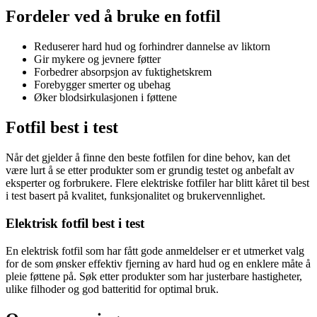
Fordeler ved å bruke en fotfil
Reduserer hard hud og forhindrer dannelse av liktorn
Gir mykere og jevnere føtter
Forbedrer absorpsjon av fuktighetskrem
Forebygger smerter og ubehag
Øker blodsirkulasjonen i føttene
Fotfil best i test
Når det gjelder å finne den beste fotfilen for dine behov, kan det
være lurt å se etter produkter som er grundig testet og anbefalt av
eksperter og forbrukere. Flere elektriske fotfiler har blitt kåret til best
i test basert på kvalitet, funksjonalitet og brukervennlighet.
Elektrisk fotfil best i test
En elektrisk fotfil som har fått gode anmeldelser er et utmerket valg
for de som ønsker effektiv fjerning av hard hud og en enklere måte å
pleie føttene på. Søk etter produkter som har justerbare hastigheter,
ulike filhoder og god batteritid for optimal bruk.