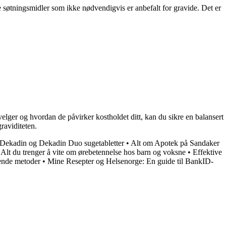
ge søtningsmidler som ikke nødvendigvis er anbefalt for gravide. Det er
 velger og hvordan de påvirker kostholdet ditt, kan du sikre en balansert
raviditeten.
 Dekadin og Dekadin Duo sugetabletter
•
Alt om Apotek på Sandaker
•
Alt du trenger å vite om ørebetennelse hos barn og voksne
•
Effektive
gende metoder
•
Mine Resepter og Helsenorge: En guide til BankID-