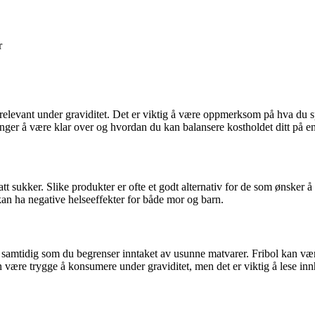
r
t relevant under graviditet. Det er viktig å være oppmerksom på hva du 
renger å være klar over og hvordan du kan balansere kostholdet ditt på e
att sukker. Slike produkter er ofte et godt alternativ for de som ønsker å
an ha negative helseeffekter for både mor og barn.
ing samtidig som du begrenser inntaket av usunne matvarer. Fribol kan vær
n være trygge å konsumere under graviditet, men det er viktig å lese inn