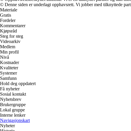
© Denne siden er underlagt opphavsrett. Vi jobber med tilknyttede partne
Materiale
Gratis
Fordeler
Kommentarer
Kjøpsråd
Steg for steg
Videoarkiv
Medlem
Min profil
Nivå
Kostnader
Kvaliteter
Systemer
Samfunn
Hold deg oppdatert
Få nyheter
Sosial kontakt
Nyhetsbrev
Brukergruppe
Lokal gruppe
Interne lenker
Navigasjonskart
Nyheter
Historie