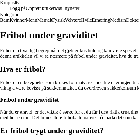
Kroppsliv
Logg på
Opprett bruker
Mail nyheter
Kategorier
Barn
Kvinner
Menn
Mentalt
Fysisk
Velvære
Hvile
Ernæring
Medisin
Dokto
Fribol under graviditet
Fribol er et vanlig begrep når det gjelder kosthold og kan være spesiel
denne artikkelen vil vi se nærmere på fribol under graviditet, hva du t
Hva er fribol?
Fribol er en betegnelse som brukes for matvarer med lite eller ingen tils
viktig å være bevisst på sukkerinntaket, da overdreven sukkerkonsum k
Fribol under graviditet
Når du er gravid, er det viktig å sørge for at du får i deg riktig ernær
med helsen din. Det finnes flere fribol-alternativer på markedet som ka
Er fribol trygt under graviditet?