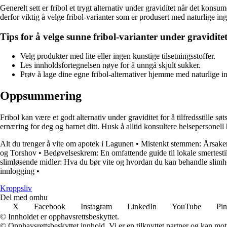
Generelt sett er fribol et trygt alternativ under graviditet når det ko
derfor viktig å velge fribol-varianter som er produsert med naturlige ing
Tips for å velge sunne fribol-varianter under graviditet
Velg produkter med lite eller ingen kunstige tilsetningsstoffer.
Les innholdsfortegnelsen nøye for å unngå skjult sukker.
Prøv å lage dine egne fribol-alternativer hjemme med naturlige in
Oppsummering
Fribol kan være et godt alternativ under graviditet for å tilfredsstille 
ernæring for deg og barnet ditt. Husk å alltid konsultere helsepersonell 
Alt du trenger å vite om apotek i Lagunen
•
Mistenkt stemmen: Årsake
og Torshov
•
Bedøvelseskrem: En omfattende guide til lokale smertest
slimløsende midler: Hva du bør vite og hvordan du kan behandle slimh
innlogging
•
Kroppsliv
Del med omhu
X
Facebook
Instagram
LinkedIn
YouTube
Pin
© Innholdet er opphavsrettsbeskyttet.
© Opphavsrettsbeskyttet innhold. Vi er en tilknyttet partner og kan motta