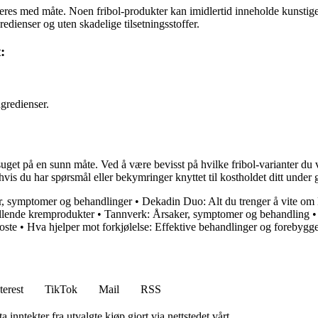
nsumeres med måte. Noen fribol-produkter kan imidlertid inneholde kunsti
redienser og uten skadelige tilsetningsstoffer.
:
gredienser.
søtsuget på en sunn måte. Ved å være bevisst på hvilke fribol-varianter du
hvis du har spørsmål eller bekymringer knyttet til kostholdet ditt under g
r, symptomer og behandlinger
•
Dekadin Duo: Alt du trenger å vite om
illende kremprodukter
•
Tannverk: Årsaker, symptomer og behandling
oste
•
Hva hjelper mot forkjølelse: Effektive behandlinger og forebyg
terest
TikTok
Mail
RSS
 inntekter fra utvalgte kjøp gjort via nettstedet vårt.