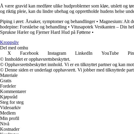
Å være gravid kan medføre ulike hudproblemer som kløe, utslett og tørr
og riktig pleie, kan du lindre ubehag og opprettholde hudens helse unde
Piping i øret: Årsaker, symptomer og behandlinger
•
Magnesium: Alt du
hodepine: Forståelse og behandling
•
Vitusapotek Vestkanten – Din hel
Sprukne Hæler og Fjerner Hard Hud på Føttene
•
Kroppsliv
Del med omhu
X
Facebook
Instagram
LinkedIn
YouTube
Pin
© Innholdet er opphavsrettsbeskyttet.
© Opphavsrettsbeskyttet innhold. Vi er en tilknyttet partner og kan motta
© Denne siden er underlagt opphavsrett. Vi jobber med tilknyttede partne
Materiale
Gratis
Fordeler
Kommentarer
Kjøpsråd
Steg for steg
Videoarkiv
Medlem
Min profil
Nivå
Kostnader