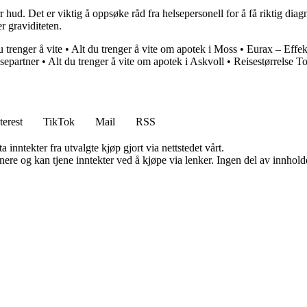
 hud. Det er viktig å oppsøke råd fra helsepersonell for å få riktig di
r graviditeten.
 trenger å vite
•
Alt du trenger å vite om apotek i Moss
•
Eurax – Effekt
separtner
•
Alt du trenger å vite om apotek i Askvoll
•
Reisestørrelse T
terest
TikTok
Mail
RSS
 inntekter fra utvalgte kjøp gjort via nettstedet vårt.
re og kan tjene inntekter ved å kjøpe via lenker. Ingen del av innholdet