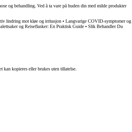
agnose og behandling. Ved å ta vare på huden din med milde produkter
iv lindring mot kløe og irritasjon
•
Langvarige COVID-symptomer og
oalettsaker og Reiseflasker: En Praktisk Guide
•
Slik Behandler Du
 kan kopieres eller brukes uten tillatelse.