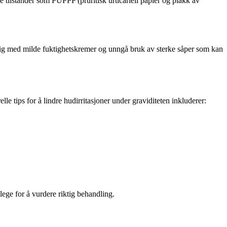
te tilstander som PUPPP (pruritisk urticariell papler og plakk av
ktig med milde fuktighetskremer og unngå bruk av sterke såper som kan
e tips for å lindre hudirritasjoner under graviditeten inkluderer:
lege for å vurdere riktig behandling.