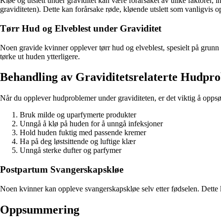
Kløe og utslett under graviditet kan være forårsaket av ulike faktorer, i
graviditeten). Dette kan forårsake røde, kløende utslett som vanligvis 
Tørr Hud og Elveblest under Graviditet
Noen gravide kvinner opplever tørr hud og elveblest, spesielt på grunn
tørke ut huden ytterligere.
Behandling av Graviditetsrelaterte Hudpr
Når du opplever hudproblemer under graviditeten, er det viktig å oppsøke
Bruk milde og uparfymerte produkter
Unngå å klø på huden for å unngå infeksjoner
Hold huden fuktig med passende kremer
Ha på deg løstsittende og luftige klær
Unngå sterke dufter og parfymer
Postpartum Svangerskapskløe
Noen kvinner kan oppleve svangerskapskløe selv etter fødselen. Dette ka
Oppsummering