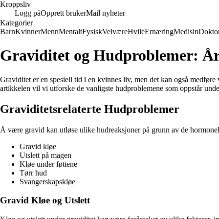
Kroppsliv
Logg på
Opprett bruker
Mail nyheter
Kategorier
Barn
Kvinner
Menn
Mentalt
Fysisk
Velvære
Hvile
Ernæring
Medisin
Dokto
Graviditet og Hudproblemer: År
Graviditet er en spesiell tid i en kvinnes liv, men det kan også medfø
artikkelen vil vi utforske de vanligste hudproblemene som oppstår under
Graviditetsrelaterte Hudproblemer
Å være gravid kan utløse ulike hudreaksjoner på grunn av de hormonel
Gravid kløe
Utslett på magen
Kløe under føttene
Tørr hud
Svangerskapskløe
Gravid Kløe og Utslett