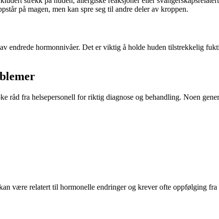
nkludert strekk på huden, allergiske reaksjoner eller svangerskapsrelater
oppstår på magen, men kan spre seg til andre deler av kroppen.
 av endrede hormonnivåer. Det er viktig å holde huden tilstrekkelig fu
oblemer
 råd fra helsepersonell for riktig diagnose og behandling. Noen generell
n være relatert til hormonelle endringer og krever ofte oppfølging fra 