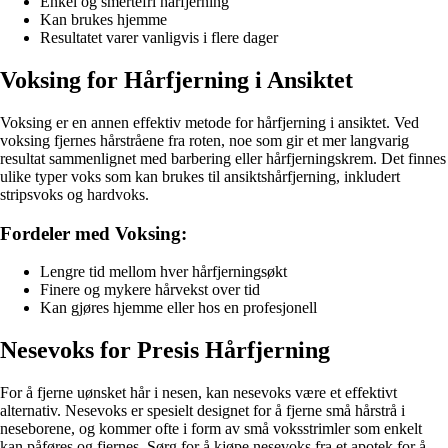
Enkel og smertefri hårfjerning
Kan brukes hjemme
Resultatet varer vanligvis i flere dager
Voksing for Hårfjerning i Ansiktet
Voksing er en annen effektiv metode for hårfjerning i ansiktet. Ved
voksing fjernes hårstråene fra roten, noe som gir et mer langvarig
resultat sammenlignet med barbering eller hårfjerningskrem. Det finnes
ulike typer voks som kan brukes til ansiktshårfjerning, inkludert
stripsvoks og hardvoks.
Fordeler med Voksing:
Lengre tid mellom hver hårfjerningsøkt
Finere og mykere hårvekst over tid
Kan gjøres hjemme eller hos en profesjonell
Nesevoks for Presis Hårfjerning
For å fjerne uønsket hår i nesen, kan nesevoks være et effektivt
alternativ. Nesevoks er spesielt designet for å fjerne små hårstrå i
neseborene, og kommer ofte i form av små voksstrimler som enkelt
kan påføres og fjernes. Sørg for å kjøpe nesevoks fra et apotek for å