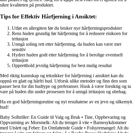
sikre kvaliteten på produktet.
Tips for Effektiv Hårfjerning i Ansiktet:
Utfør en allergitest før du bruker nye hårfjerningsprodukter
Rens huden grundig før hårfjerning for å redusere risikoen for
irritasjon
Unngå soling rett etter hårfjerning, da huden kan være mer
sensitiv
Hydrer huden godt etter hårfjerning for å berolige eventuell
irritasjon
Oppretthold jevnlig hårfjerning for best mulig resultat
Med riktig kunnskap og teknikker for hårfjerning i ansiktet kan du
oppnå en glatt og hårfri hud. Utforsk ulike metoder og finn den som
passer best for din hudtype og preferanser. Husk å være forsiktig og ta
vare på huden din under prosessen for å unngå irritasjon og ubehag.
Ha en god hårfjerningsrutine og nyt resultatene av en jevn og silkemyk
hud!
Baby Solbriller: En Guide til Valg og Bruk
•
Tine, Oppbevaring og
Oppvarming av Morsmelk: Alt du trenger å vite
•
Barnesykdommer
med Utslett og Feber: En Omfattende Guide
•
Folsyremangel: Alt du