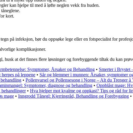
egler kan hjelpe til med å løfte neglen vekk fra huden.
 tåneglene.
or kort.
gn på infeksjon, bør du oppsøke lege eller en fotspecialist for profesj
alvorlige komplikasjoner.
egl, husk at det finnes flere løsninger og forebyggende tiltak du kan prø
dtarmbetennelse: Symptomer, Årsaker og Behandling
•
Smerter i Brystet
g herpes på leppene
•
Sår og blemmer i munnen: Årsaker, symptomer og
 behandling
•
Pollenvarsel og Pollensesong i Norge – Alt du Trenger å 
aminmangel: Symptomer, diagnose og behandling
•
Oppblåst mage: Hvor
g behandlinger
•
Hva hjelper mot kvalme og oppkast? Tips og råd for li
løs mage
•
Inngrodd Tånegl: Kjerringråd, Behandling og Forebygging
•