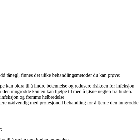
dd tånegl, finnes det ulike behandlingsmetoder du kan prøve:
 kan bidra til å lindre betennelse og redusere risikoen for infeksjon.
r den inngrodde kanten kan hjelpe til med å løsne neglen fra huden.
 infeksjon og fremme helbredelse.
 være nødvendig med profesjonell behandling for å fjerne den inngrodde 
:
dra til å myke opp huden og neglen.