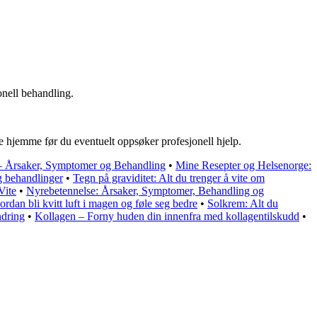
onell behandling.
ve hjemme før du eventuelt oppsøker profesjonell hjelp.
 – Årsaker, Symptomer og Behandling
•
Mine Resepter og Helsenorge:
 behandlinger
•
Tegn på graviditet: Alt du trenger å vite om
Vite
•
Nyrebetennelse: Årsaker, Symptomer, Behandling og
dan bli kvitt luft i magen og føle seg bedre
•
Solkrem: Alt du
ndring
•
Kollagen – Forny huden din innenfra med kollagentilskudd
•