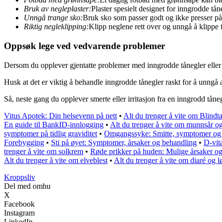
Bruk av negleplaster:
Plaster spesielt designet for inngrodde tån
Unngå trange sko:
Bruk sko som passer godt og ikke presser på
Riktig negleklipping:
Klipp neglene rett over og unngå å klippe f
Oppsøk lege ved vedvarende problemer
Dersom du opplever gjentatte problemer med inngrodde tånegler eller te
Husk at det er viktig å behandle inngrodde tånegler raskt for å unngå 
Så, neste gang du opplever smerte eller irritasjon fra en inngrodd tån
Vitus Apotek: Din helsevenn på nett
•
Alt du trenger å vite om Blin
En guide til BankID-innlogging
•
Alt du trenger å vite om munnsår o
symptomer på tidlig graviditet
•
Omgangssyke: Smitte, symptomer og
Forebygging
•
Sti på øyet: Symptomer, årsaker og behandling
•
D-vit
trenger å vite om solkrem
•
Røde prikker på huden: Mulige årsaker o
Alt du trenger å vite om elveblest
•
Alt du trenger å vite om diaré og 
Kroppsliv
Del med omhu
X
Facebook
Instagram
LinkedIn