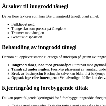
Årsaker til inngrodd tånegl
Det er flere faktorer som kan føre til inngrodd tånegl, blant annet:
Feilklippet negl
Trange sko som presser på tåneglene
Traumer mot tåneglen
Genetisk disposisjon
Behandling av inngrodd tånegl
Dersom du opplever smerte eller tegn på infeksjon på grunn av inngro
Inngrodd tånegl bad med grønnsåpe:
Et fotbad med grønnsåpe
Tanntråd under neglen:
Forsiktig plassering av tanntråd unde
Bruk av bacimycin:
Bacimycin salve kan bidra til å bekjempe
Oppsøk lege eller fotterapeut:
Ved alvorlige tilfeller kan det
Kjerringråd og forebyggende tiltak
Du kan prøve følgende kjerringråd for å forebygge inngrodde tånegler
Fotbad med grønnsåpe:
Et daglig fotbad med grønnsåpe kan bi