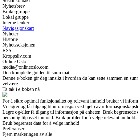
Sosial kontakt
Nyhetsbrev
Brukergruppe
Lokal gruppe
Interne lenker
Navigasjonskart
Nyheter
Historie
Nyhetsseksjonen
RSS
Kroppsliv.com
Online Oslo
media@onlineoslo.com
Den komplette guiden til sunn mat
Denne e-boken gir deg innsikt i hvordan du kan sette sammen en sunn k
velvære.
Ta tak i e-boken nå
For å sikre optimal funksjonalitet og relevant innhold bruker vi infor
Vi lagrer og får tilgang til informasjon ved hjelp av informasjonskaps
Lagre og/eller få tilgang til informasjon på enheten. Bruk begrensede d
personlig tilpasset innhold. Bruk profiler for å velge relevant innhold.
Bruk begrenset data for å velge innhold
Preferanser
Fjern markeringen av alle