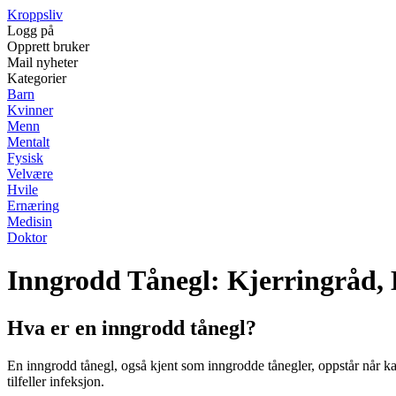
Kroppsliv
Logg på
Opprett bruker
Mail nyheter
Kategorier
Barn
Kvinner
Menn
Mentalt
Fysisk
Velvære
Hvile
Ernæring
Medisin
Doktor
Inngrodd Tånegl: Kjerringråd,
Hva er en inngrodd tånegl?
En inngrodd tånegl, også kjent som inngrodde tånegler, oppstår når kan
tilfeller infeksjon.