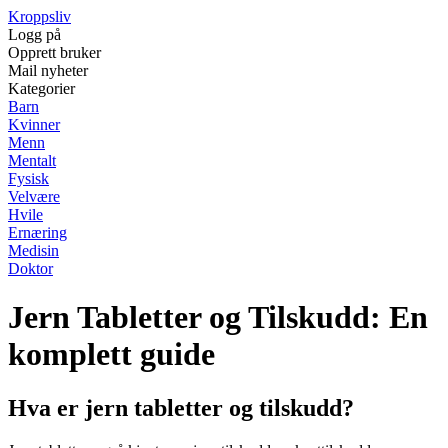
Kroppsliv
Logg på
Opprett bruker
Mail nyheter
Kategorier
Barn
Kvinner
Menn
Mentalt
Fysisk
Velvære
Hvile
Ernæring
Medisin
Doktor
Jern Tabletter og Tilskudd: En
komplett guide
Hva er jern tabletter og tilskudd?