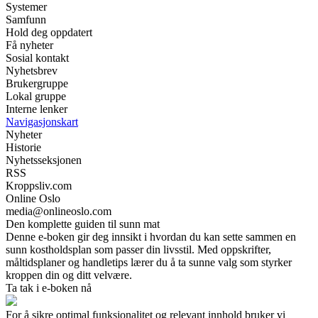
Systemer
Samfunn
Hold deg oppdatert
Få nyheter
Sosial kontakt
Nyhetsbrev
Brukergruppe
Lokal gruppe
Interne lenker
Navigasjonskart
Nyheter
Historie
Nyhetsseksjonen
RSS
Kroppsliv.com
Online Oslo
media@onlineoslo.com
Den komplette guiden til sunn mat
Denne e-boken gir deg innsikt i hvordan du kan sette sammen en
sunn kostholdsplan som passer din livsstil. Med oppskrifter,
måltidsplaner og handletips lærer du å ta sunne valg som styrker
kroppen din og ditt velvære.
Ta tak i e-boken nå
For å sikre optimal funksjonalitet og relevant innhold bruker vi