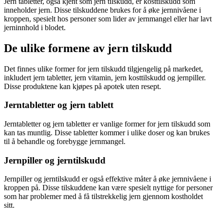
Jern tabletter, også kjent som jern tilskudd, er kosttilskudd som
inneholder jern. Disse tilskuddene brukes for å øke jernnivåene i
kroppen, spesielt hos personer som lider av jernmangel eller har lavt
jerninnhold i blodet.
De ulike formene av jern tilskudd
Det finnes ulike former for jern tilskudd tilgjengelig på markedet,
inkludert jern tabletter, jern vitamin, jern kosttilskudd og jernpiller.
Disse produktene kan kjøpes på apotek uten resept.
Jerntabletter og jern tablett
Jerntabletter og jern tabletter er vanlige former for jern tilskudd som
kan tas muntlig. Disse tabletter kommer i ulike doser og kan brukes
til å behandle og forebygge jernmangel.
Jernpiller og jerntilskudd
Jernpiller og jerntilskudd er også effektive måter å øke jernnivåene i
kroppen på. Disse tilskuddene kan være spesielt nyttige for personer
som har problemer med å få tilstrekkelig jern gjennom kostholdet
sitt.