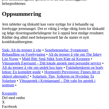
helseproblemer.
Oppsummering
Jern tabletter og tilskudd kan være nyttige for å behandle og
forebygge jernmangel. Det er viktig å velge riktig form for tilskudd
og følge doseringsanbefalingene for å oppnå best mulige resultater.
Rådfør deg alltid med helsepersonell før du starter et nytt
kosttilskuddsregime.
Sink: Alt du trenger å vite
•
Senebetennelse: Symptomer,
Behandling og Forebygging
•
Alt du trenger å vite om The Inkey
List Norge
•
Midd Bitt: Små Stikk Som Klør på Kroppen
•
Vitusapotek Egersund – Ditt lokale apotek med personlig service
•
Alt du trenger å vite om utslett hos barn
•
Fuktighetskrem og body
lotion: En komplett guide
•
Hormonfri Prevensjon: Finnes det et
sikkert alternativ?
•
Solarium: Tips, Solkrem og Hvordan Ta
Solarium
•
Vitusapotek i Kristiansand – Ditt valg for apotek i
sentrum
•
Kroppsliv
Del med omhu
X
Facebook