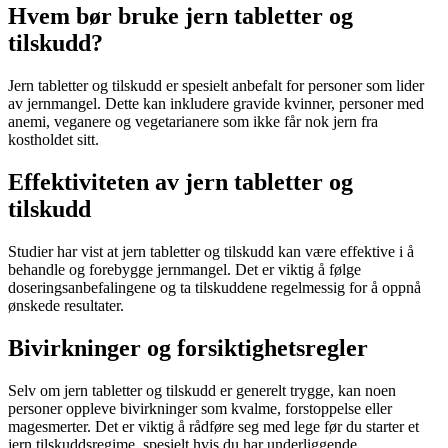
Hvem bør bruke jern tabletter og
tilskudd?
Jern tabletter og tilskudd er spesielt anbefalt for personer som lider
av jernmangel. Dette kan inkludere gravide kvinner, personer med
anemi, veganere og vegetarianere som ikke får nok jern fra
kostholdet sitt.
Effektiviteten av jern tabletter og
tilskudd
Studier har vist at jern tabletter og tilskudd kan være effektive i å
behandle og forebygge jernmangel. Det er viktig å følge
doseringsanbefalingene og ta tilskuddene regelmessig for å oppnå
ønskede resultater.
Bivirkninger og forsiktighetsregler
Selv om jern tabletter og tilskudd er generelt trygge, kan noen
personer oppleve bivirkninger som kvalme, forstoppelse eller
magesmerter. Det er viktig å rådføre seg med lege før du starter et
jern tilskuddsregime, spesielt hvis du har underliggende