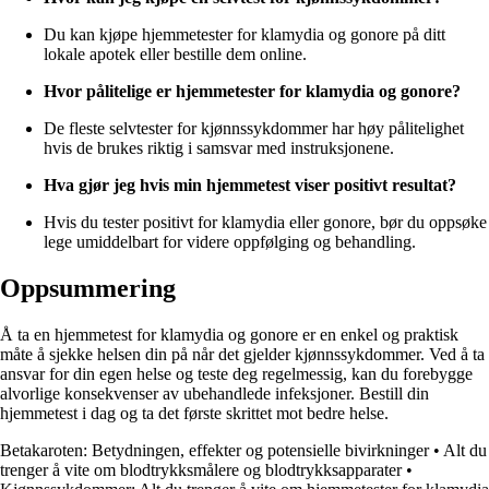
Du kan kjøpe hjemmetester for klamydia og gonore på ditt
lokale apotek eller bestille dem online.
Hvor pålitelige er hjemmetester for klamydia og gonore?
De fleste selvtester for kjønnssykdommer har høy pålitelighet
hvis de brukes riktig i samsvar med instruksjonene.
Hva gjør jeg hvis min hjemmetest viser positivt resultat?
Hvis du tester positivt for klamydia eller gonore, bør du oppsøke
lege umiddelbart for videre oppfølging og behandling.
Oppsummering
Å ta en hjemmetest for klamydia og gonore er en enkel og praktisk
måte å sjekke helsen din på når det gjelder kjønnssykdommer. Ved å ta
ansvar for din egen helse og teste deg regelmessig, kan du forebygge
alvorlige konsekvenser av ubehandlede infeksjoner. Bestill din
hjemmetest i dag og ta det første skrittet mot bedre helse.
Betakaroten: Betydningen, effekter og potensielle bivirkninger
•
Alt du
trenger å vite om blodtrykksmålere og blodtrykksapparater
•