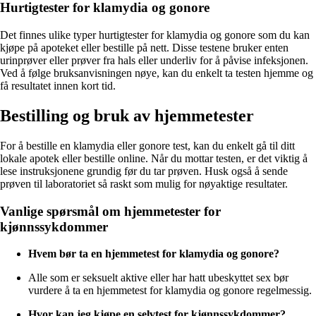
Hurtigtester for klamydia og gonore
Det finnes ulike typer hurtigtester for klamydia og gonore som du kan
kjøpe på apoteket eller bestille på nett. Disse testene bruker enten
urinprøver eller prøver fra hals eller underliv for å påvise infeksjonen.
Ved å følge bruksanvisningen nøye, kan du enkelt ta testen hjemme og
få resultatet innen kort tid.
Bestilling og bruk av hjemmetester
For å bestille en klamydia eller gonore test, kan du enkelt gå til ditt
lokale apotek eller bestille online. Når du mottar testen, er det viktig å
lese instruksjonene grundig før du tar prøven. Husk også å sende
prøven til laboratoriet så raskt som mulig for nøyaktige resultater.
Vanlige spørsmål om hjemmetester for
kjønnssykdommer
Hvem bør ta en hjemmetest for klamydia og gonore?
Alle som er seksuelt aktive eller har hatt ubeskyttet sex bør
vurdere å ta en hjemmetest for klamydia og gonore regelmessig.
Hvor kan jeg kjøpe en selvtest for kjønnssykdommer?