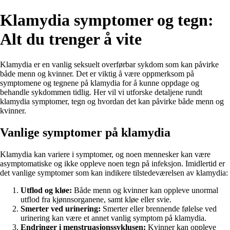
Klamydia symptomer og tegn:
Alt du trenger å vite
Klamydia er en vanlig seksuelt overførbar sykdom som kan påvirke
både menn og kvinner. Det er viktig å være oppmerksom på
symptomene og tegnene på klamydia for å kunne oppdage og
behandle sykdommen tidlig. Her vil vi utforske detaljene rundt
klamydia symptomer, tegn og hvordan det kan påvirke både menn og
kvinner.
Vanlige symptomer på klamydia
Klamydia kan variere i symptomer, og noen mennesker kan være
asymptomatiske og ikke oppleve noen tegn på infeksjon. Imidlertid er
det vanlige symptomer som kan indikere tilstedeværelsen av klamydia:
Utflod og kløe:
Både menn og kvinner kan oppleve unormal
utflod fra kjønnsorganene, samt kløe eller svie.
Smerter ved urinering:
Smerter eller brennende følelse ved
urinering kan være et annet vanlig symptom på klamydia.
Endringer i menstruasjonssyklusen:
Kvinner kan oppleve