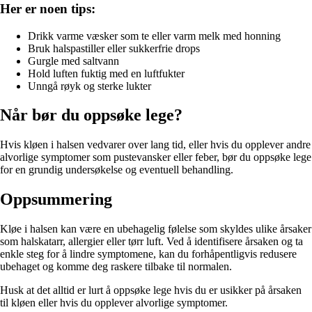
Her er noen tips:
Drikk varme væsker som te eller varm melk med honning
Bruk halspastiller eller sukkerfrie drops
Gurgle med saltvann
Hold luften fuktig med en luftfukter
Unngå røyk og sterke lukter
Når bør du oppsøke lege?
Hvis kløen i halsen vedvarer over lang tid, eller hvis du opplever andre
alvorlige symptomer som pustevansker eller feber, bør du oppsøke lege
for en grundig undersøkelse og eventuell behandling.
Oppsummering
Kløe i halsen kan være en ubehagelig følelse som skyldes ulike årsaker
som halskatarr, allergier eller tørr luft. Ved å identifisere årsaken og ta
enkle steg for å lindre symptomene, kan du forhåpentligvis redusere
ubehaget og komme deg raskere tilbake til normalen.
Husk at det alltid er lurt å oppsøke lege hvis du er usikker på årsaken
til kløen eller hvis du opplever alvorlige symptomer.