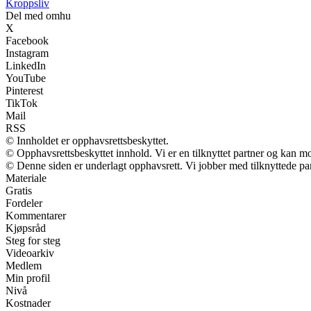
Kroppsliv
Del med omhu
X
Facebook
Instagram
LinkedIn
YouTube
Pinterest
TikTok
Mail
RSS
© Innholdet er opphavsrettsbeskyttet.
© Opphavsrettsbeskyttet innhold. Vi er en tilknyttet partner og kan mott
© Denne siden er underlagt opphavsrett. Vi jobber med tilknyttede partn
Materiale
Gratis
Fordeler
Kommentarer
Kjøpsråd
Steg for steg
Videoarkiv
Medlem
Min profil
Nivå
Kostnader