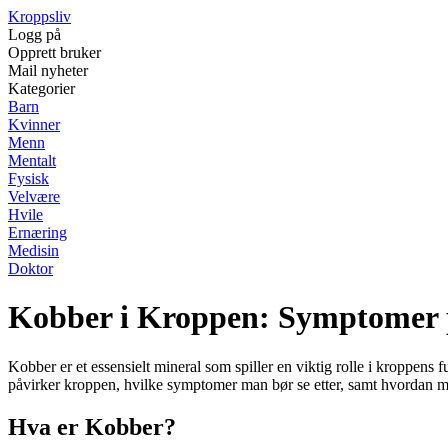
Kroppsliv
Logg på
Opprett bruker
Mail nyheter
Kategorier
Barn
Kvinner
Menn
Mentalt
Fysisk
Velvære
Hvile
Ernæring
Medisin
Doktor
Kobber i Kroppen: Symptomer p
Kobber er et essensielt mineral som spiller en viktig rolle i kroppen
påvirker kroppen, hvilke symptomer man bør se etter, samt hvordan ma
Hva er Kobber?