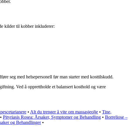
obber.
e kilder til kobber inkluderer:
ådføre seg med helsepersonell før man starter med kosttilskudd.
ftning. Ved å opprettholde et balansert kosthold og være
 pescetarianere
•
Alt du trenger å vite om massasjeolje
•
Tine,
•
Pityriasis Rosea: Årsaker, Symptomer og Behandling
•
Borreliose –
rsaker og Behandlinger
•