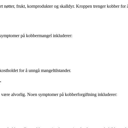
dert nøtter, frukt, kornprodukter og skalldyr. Kroppen trenger kobber f
 symptomer på kobbermangel inkluderer:
 kostholdet for å unngå mangeltilstander.
r
n være alvorlig. Noen symptomer på kobberforgiftning inkluderer: