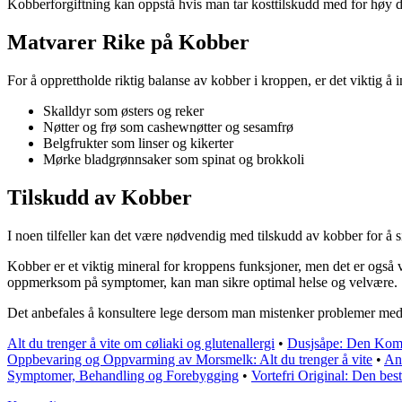
Kobberforgiftning kan oppstå hvis man tar kosttilskudd med for høy d
Matvarer Rike på Kobber
For å opprettholde riktig balanse av kobber i kroppen, er det viktig å 
Skalldyr som østers og reker
Nøtter og frø som cashewnøtter og sesamfrø
Belgfrukter som linser og kikerter
Mørke bladgrønnsaker som spinat og brokkoli
Tilskudd av Kobber
I noen tilfeller kan det være nødvendig med tilskudd av kobber for å si
Kobber er et viktig mineral for kroppens funksjoner, men det er ogs
oppmerksom på symptomer, kan man sikre optimal helse og velvære.
Det anbefales å konsultere lege dersom man mistenker problemer med 
Alt du trenger å vite om cøliaki og glutenallergi
•
Dusjsåpe: Den Komp
Oppbevaring og Oppvarming av Morsmelk: Alt du trenger å vite
•
Ans
Symptomer, Behandling og Forebygging
•
Vortefri Original: Den best