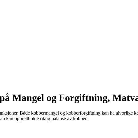
å Mangel og Forgiftning, Matva
s funksjoner. Både kobbermangel og kobberforgiftning kan ha alvorlige k
n kan opprettholde riktig balanse av kobber.