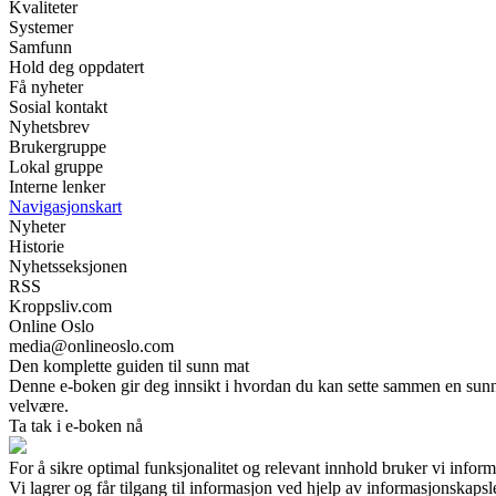
Kvaliteter
Systemer
Samfunn
Hold deg oppdatert
Få nyheter
Sosial kontakt
Nyhetsbrev
Brukergruppe
Lokal gruppe
Interne lenker
Navigasjonskart
Nyheter
Historie
Nyhetsseksjonen
RSS
Kroppsliv.com
Online Oslo
media@onlineoslo.com
Den komplette guiden til sunn mat
Denne e-boken gir deg innsikt i hvordan du kan sette sammen en sunn k
velvære.
Ta tak i e-boken nå
For å sikre optimal funksjonalitet og relevant innhold bruker vi infor
Vi lagrer og får tilgang til informasjon ved hjelp av informasjonskaps