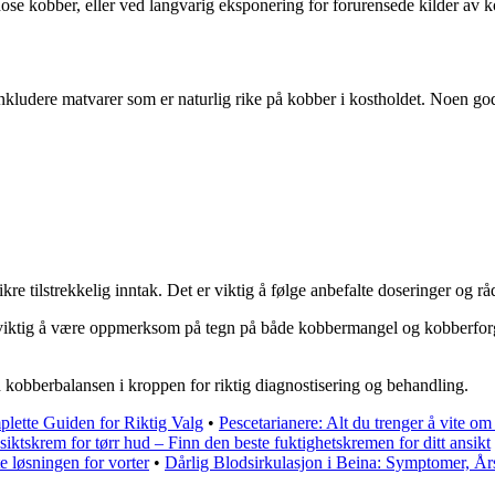
ose kobber, eller ved langvarig eksponering for forurensede kilder av k
inkludere matvarer som er naturlig rike på kobber i kostholdet. Noen god
kre tilstrekkelig inntak. Det er viktig å følge anbefalte doseringer og r
å viktig å være oppmerksom på tegn på både kobbermangel og kobberforgi
kobberbalansen i kroppen for riktig diagnostisering og behandling.
lette Guiden for Riktig Valg
•
Pescetarianere: Alt du trenger å vite om
iktskrem for tørr hud – Finn den beste fuktighetskremen for ditt ansikt
e løsningen for vorter
•
Dårlig Blodsirkulasjon i Beina: Symptomer, Å