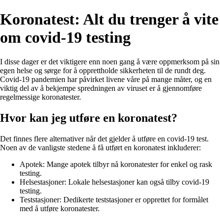
Koronatest: Alt du trenger å vite
om covid-19 testing
I disse dager er det viktigere enn noen gang å være oppmerksom på sin
egen helse og sørge for å opprettholde sikkerheten til de rundt deg.
Covid-19 pandemien har påvirket livene våre på mange måter, og en
viktig del av å bekjempe spredningen av viruset er å gjennomføre
regelmessige koronatester.
Hvor kan jeg utføre en koronatest?
Det finnes flere alternativer når det gjelder å utføre en covid-19 test.
Noen av de vanligste stedene å få utført en koronatest inkluderer:
Apotek: Mange apotek tilbyr nå koronatester for enkel og rask
testing.
Helsestasjoner: Lokale helsestasjoner kan også tilby covid-19
testing.
Teststasjoner: Dedikerte teststasjoner er opprettet for formålet
med å utføre koronatester.