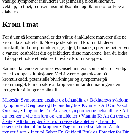
vanlige symptomer inkluderer uregelmessig blodsukkernivå,
vekttap, tretthet, redusert insulinfølsomhet og økt risiko for type 2
diabetes.
Krom i mat
For å unngå krommangel er det viktig å inkludere matvarer rike på
krom i kostholdet ditt. Noen gode kilder til krom inkluderer
brokkoli, fullkornsprodukter, egg, kjøtt, bananer, epler og nøtter. Ved
å variere kostholdet ditt og inkludere disse matvarene, kan du bidra
til å opprettholde et balansert nivå av krom i kroppen.
Sammenfattende er krom et essensielt mineral som spiller en viktig
rolle i kroppens funksjoner. Ved å være oppmerksom på
kromtilskudd, potensielle bivirkninger og symptomer på
krommangel, kan du sikre at kroppen din får den næringen den
trenger for å fungere optimalt.
Magesår: Symptomer, årsaker og behandling
•
Bekhterevs sykdom:
Symptomer, Diagnose og Behandling hos Kvinner
•
Alt Om Vaxol
Ørespray
•
Inngrodde hår: Årsaker, symptomer og behandling
•
Alt
du trenger å vite om jern og jerntabletter
•
Vitamin K: Alt du trenger
å vite
•
Alt du trenger å vite om reisesyketabletter
•
Krom: Et
essensielt mineral for kroppen
•
Dagkrem med solfaktor: Alt du
trenger å vite
•
Inotyol Salve: En Guide til Bruk og Fordeler for Din