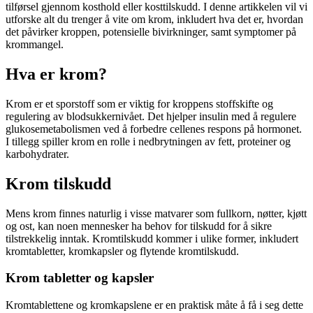
tilførsel gjennom kosthold eller kosttilskudd. I denne artikkelen vil vi
utforske alt du trenger å vite om krom, inkludert hva det er, hvordan
det påvirker kroppen, potensielle bivirkninger, samt symptomer på
krommangel.
Hva er krom?
Krom er et sporstoff som er viktig for kroppens stoffskifte og
regulering av blodsukkernivået. Det hjelper insulin med å regulere
glukosemetabolismen ved å forbedre cellenes respons på hormonet.
I tillegg spiller krom en rolle i nedbrytningen av fett, proteiner og
karbohydrater.
Krom tilskudd
Mens krom finnes naturlig i visse matvarer som fullkorn, nøtter, kjøtt
og ost, kan noen mennesker ha behov for tilskudd for å sikre
tilstrekkelig inntak. Kromtilskudd kommer i ulike former, inkludert
kromtabletter, kromkapsler og flytende kromtilskudd.
Krom tabletter og kapsler
Kromtablettene og kromkapslene er en praktisk måte å få i seg dette