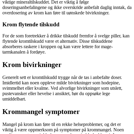
viktige mineraltilskuddet. Det er viktig å følge
doseringsanbefalingene og ikke overskride anbefalt daglig inntak, da
overdosering av krom kan føre til uønskede bivirkninger.
Krom flytende tilskudd
For de som foretrekker å drikke tilskudd fremfor å svelge piller, kan
flytende kromtilskudd være et alternativ. Disse tilskuddene
absorberes raskere i kroppen og kan være lettere for mage-
tarmkanalen å fordøye.
Krom bivirkninger
Generelt sett er kromtilskudd trygge når de tas i anbefalte doser.
Imidlertid kan noen oppleve milde bivirkninger som hodepine,
svimmelhet eller kvalme. Ved alvorlige bivirkninger som utslett,
pustevansker eller hevelse i ansiktet, bør du oppsøke lege
umiddelbart.
Krommangel symptomer
Mangel på krom kan føre til en rekke helseproblemer, og det er
viktig å være oppmerksom på symptomer på krommangel. Noen