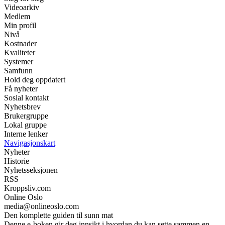
Videoarkiv
Medlem
Min profil
Nivå
Kostnader
Kvaliteter
Systemer
Samfunn
Hold deg oppdatert
Få nyheter
Sosial kontakt
Nyhetsbrev
Brukergruppe
Lokal gruppe
Interne lenker
Navigasjonskart
Nyheter
Historie
Nyhetsseksjonen
RSS
Kroppsliv.com
Online Oslo
media@onlineoslo.com
Den komplette guiden til sunn mat
Denne e-boken gir deg innsikt i hvordan du kan sette sammen en