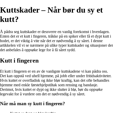
Kuttskader – Når bør du sy et
kutt?
Å pådra seg kuttskader er dessverre en vanlig forekomst i hverdagen.
Enten det er et kutt i fingeren, tråkke på en spiker eller få et dypt kutt i
hodet, er det viktig å vite når det er nødvendig å sy såret. I denne
artikkelen vil vi se nærmere på ulike typer kuttskader og situasjoner der
det anbefales å oppsøke lege for å få såret sydd.
Kutt i fingeren
Et kutt i fingeren er en av de vanligste kuttskadene vi kan pådra oss.
Det kan oppstå ved uhell hjemme, på jobb eller under fritidsaktiviteter.
Hvis kuttet er overfladisk og ikke blør kraftig, kan det ofte behandles
hjemme med enkle førstehjelpstiltak som rensing og bandasje.
Derimot, hvis kuttet er dypt og ikke slutter å blø, bør du oppsøke
legevakt for å vurdere om det er nødvendig å sy såret.
Når må man sy kutt i fingeren?