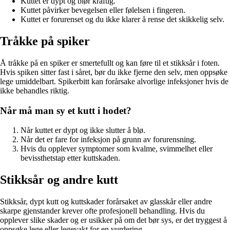
Kuttet er dypt og blør kraftig.
Kuttet påvirker bevegelsen eller følelsen i fingeren.
Kuttet er forurenset og du ikke klarer å rense det skikkelig selv.
Tråkke på spiker
Å tråkke på en spiker er smertefullt og kan føre til et stikksår i foten.
Hvis spiken sitter fast i såret, bør du ikke fjerne den selv, men oppsøke
lege umiddelbart. Spikerbitt kan forårsake alvorlige infeksjoner hvis de
ikke behandles riktig.
Når må man sy et kutt i hodet?
Når kuttet er dypt og ikke slutter å blø.
Når det er fare for infeksjon på grunn av forurensning.
Hvis du opplever symptomer som kvalme, svimmelhet eller
bevissthetstap etter kuttskaden.
Stikksår og andre kutt
Stikksår, dypt kutt og kuttskader forårsaket av glasskår eller andre
skarpe gjenstander krever ofte profesjonell behandling. Hvis du
opplever slike skader og er usikker på om det bør sys, er det tryggest å
oppsøke lege eller legevakt for en vurdering.