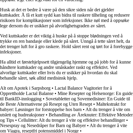
Husk at det er bedre å være på den sikre siden når det gjelder
kuttskader. Å få et kutt sydd kan bidra til raskere tilheling og redusere
risikoen for komplikasjoner som infeksjoner. Ikke nøl med å oppsøke
lege dersom du er usikker på alvorlighetsgraden av såret.
Ved kuttskader er det viktig å huske på å stoppe blødningen ved å
trykke en ren bandasje eller klede på såret. Unngå å tette såret helt, da
det trenger luft for å gro raskere. Hold såret rent og tørt for å forebygge
infeksjoner.
Ha alltid et førstehjelpssett tilgjengelig hjemme og på jobb for å kunne
håndtere kuttskader og andre småskader raskt og effektivt. Ved
alvorlige kuttskader eller hvis du er usikker på hvordan du skal
behandle såret, søk alltid medisinsk hjelp.
Alt om Apotek i Sarpsborg
•
Lactal Balance Vagitorier for å
Opprettholde Lactal Balanse
•
Mine Resepter og Helsenorge: En guide
til BankID-innlogging
•
Sovetabletter og Sovemedisiner: En Guide til
de Beste Alternativene på Resept og Uten Resept
•
Maltekstrakt for
babyer: Løsninger for forstoppelse hos barn
•
Alt du trenger å vite om
utslett og hudreaksjoner
•
Behandling av Åreknuter: Effektive Metoder
og Tips
•
Cellulitter: Alt du trenger å vite og effektive behandlinger
•
Nesespray og Nesedråper for Barn og Babyer
•
Alt du trenger å vite
om Viagra, reseptfri potensmiddel i Norge
•