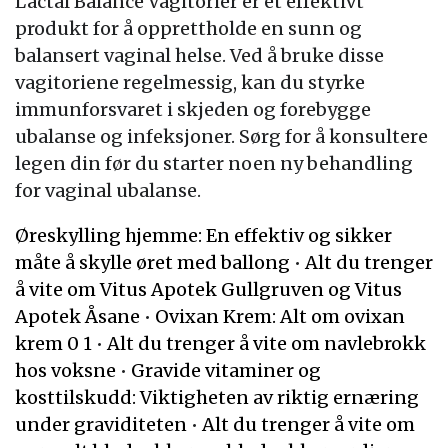
Lactal Balance Vagitorier er et effektivt
produkt for å opprettholde en sunn og
balansert vaginal helse. Ved å bruke disse
vagitoriene regelmessig, kan du styrke
immunforsvaret i skjeden og forebygge
ubalanse og infeksjoner. Sørg for å konsultere
legen din før du starter noen ny behandling
for vaginal ubalanse.
Øreskylling hjemme: En effektiv og sikker
måte å skylle øret med ballong
•
Alt du trenger
å vite om Vitus Apotek Gullgruven og Vitus
Apotek Åsane
•
Ovixan Krem: Alt om ovixan
krem 0 1
•
Alt du trenger å vite om navlebrokk
hos voksne
•
Gravide vitaminer og
kosttilskudd: Viktigheten av riktig ernæring
under graviditeten
•
Alt du trenger å vite om