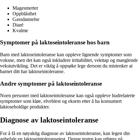
Magesmerter
Oppblåsthet
Gassdannelse
Diaré
Kvalme
Symptomer på laktoseintoleranse hos barn
Barn med laktoseintoleranse kan oppleve lignende symptomer som
voksne, men det kan også inkludere irritabilitet, vekttap og manglende
vekstutvikling. Det er viktig å oppsøke lege dersom du mistenker at
barnet ditt har laktoseintoleranse.
Andre symptomer på laktoseintoleranse
Noen personer med laktoseintoleranse kan også oppleve hudrelaterte
symptomer som kløe, elveblest og eksem etter å ha konsumert
laktoseholdige produkter.
Diagnose av laktoseintoleranse
For å få en nøyaktig diagnose av laktoseintoleranse, kan legen din
anbefale en laktoseintoleransetest. Denne testen kan utføres på