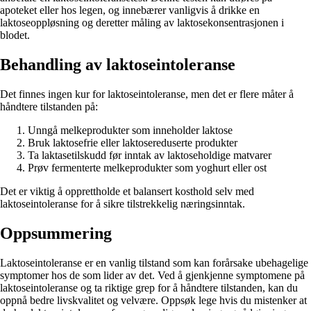
apoteket eller hos legen, og innebærer vanligvis å drikke en
laktoseoppløsning og deretter måling av laktosekonsentrasjonen i
blodet.
Behandling av laktoseintoleranse
Det finnes ingen kur for laktoseintoleranse, men det er flere måter å
håndtere tilstanden på:
Unngå melkeprodukter som inneholder laktose
Bruk laktosefrie eller laktosereduserte produkter
Ta laktasetilskudd før inntak av laktoseholdige matvarer
Prøv fermenterte melkeprodukter som yoghurt eller ost
Det er viktig å opprettholde et balansert kosthold selv med
laktoseintoleranse for å sikre tilstrekkelig næringsinntak.
Oppsummering
Laktoseintoleranse er en vanlig tilstand som kan forårsake ubehagelige
symptomer hos de som lider av det. Ved å gjenkjenne symptomene på
laktoseintoleranse og ta riktige grep for å håndtere tilstanden, kan du
oppnå bedre livskvalitet og velvære. Oppsøk lege hvis du mistenker at