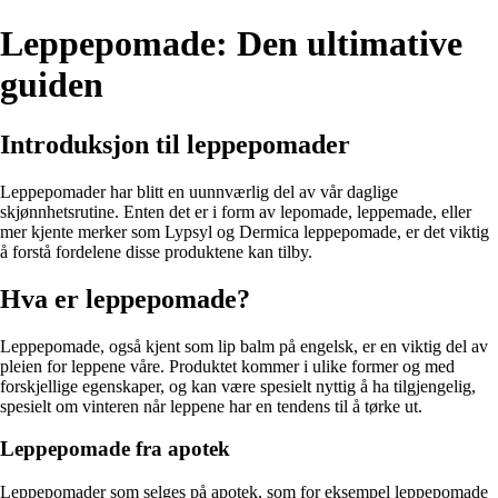
Leppepomade: Den ultimative
guiden
Introduksjon til leppepomader
Leppepomader har blitt en uunnværlig del av vår daglige
skjønnhetsrutine. Enten det er i form av lepomade, leppemade, eller
mer kjente merker som Lypsyl og Dermica leppepomade, er det viktig
å forstå fordelene disse produktene kan tilby.
Hva er leppepomade?
Leppepomade, også kjent som lip balm på engelsk, er en viktig del av
pleien for leppene våre. Produktet kommer i ulike former og med
forskjellige egenskaper, og kan være spesielt nyttig å ha tilgjengelig,
spesielt om vinteren når leppene har en tendens til å tørke ut.
Leppepomade fra apotek
Leppepomader som selges på apotek, som for eksempel leppepomade