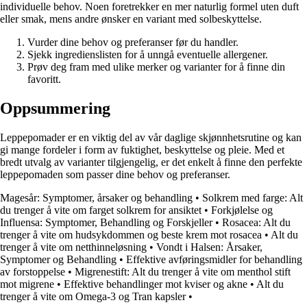
individuelle behov. Noen foretrekker en mer naturlig formel uten duft
eller smak, mens andre ønsker en variant med solbeskyttelse.
Vurder dine behov og preferanser før du handler.
Sjekk ingredienslisten for å unngå eventuelle allergener.
Prøv deg fram med ulike merker og varianter for å finne din
favoritt.
Oppsummering
Leppepomader er en viktig del av vår daglige skjønnhetsrutine og kan
gi mange fordeler i form av fuktighet, beskyttelse og pleie. Med et
bredt utvalg av varianter tilgjengelig, er det enkelt å finne den perfekte
leppepomaden som passer dine behov og preferanser.
Magesår: Symptomer, årsaker og behandling
•
Solkrem med farge: Alt
du trenger å vite om farget solkrem for ansiktet
•
Forkjølelse og
Influensa: Symptomer, Behandling og Forskjeller
•
Rosacea: Alt du
trenger å vite om hudsykdommen og beste krem mot rosacea
•
Alt du
trenger å vite om netthinneløsning
•
Vondt i Halsen: Årsaker,
Symptomer og Behandling
•
Effektive avføringsmidler for behandling
av forstoppelse
•
Migrenestift: Alt du trenger å vite om menthol stift
mot migrene
•
Effektive behandlinger mot kviser og akne
•
Alt du
trenger å vite om Omega-3 og Tran kapsler
•