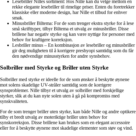
Lesebriller Nilles sortiment: Hos Nille kan du velge mellom en
rekke elegante lesebriller til rimelige priser. Enten du foretrekker
klassiske eller moderne design, har Nille et tilbud for enhver
smak.
Minusbriller Biltema: For de som trenger ekstra styrke for å lese
små skrifttyper, tilbyr Biltema et utvalg av minusbriller. Disse
brillene har negativ styrke og kan være nyttige for personer med
behov for kraftigere korreksjon.
Lesbriller minus – En kombinasjon av lesebriller og minusbriller
gir deg muligheten til å korrigere presbyopi samtidig som du får
den nødvendige minusstyrken for andre synsbehov.
Solbriller med Styrke og Briller uten Styrke
Solbriller med styrke er ideelle for de som ønsker å beskytte øynene
mot solens skadelige UV-stråler samtidig som de korrigere
synsproblemer. Nille tilbyr et utvalg av solbriller med forskjellige
styrker, slik at du kan nyte solen uten å gå på kompromiss med
synskvaliteten.
For de som trenger briller uten styrke, kan både Nille og andre optikere
tilby et bredt utvalg av moteriktige briller uten behov for
synskorreksjon. Disse brillene kan brukes som en elegant accessoire
eller for å beskytte øynene mot skadelige elementer som støv og vind.