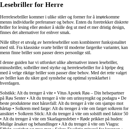
Lesebriller for Herre
Herrelesebriller kommer i ulike stiler og former for å imøtekomme
menns individuelle preferanser og behov. Enten du foretrekker diskrete
briller for lesing eller ønsker å skille deg ut med et mer dristig design,
finnes det alternativer for enhver smak.
Nille tilbyr et utvalg av herrelesebriller som kombinerer funksjonalitet
med stil. Fra klassiske svarte briller til moderne fargerike varianter, kan
menn finne briller som passer deres personlige stil.
I denne guiden har vi utforsket ulike alternativer innen lesebriller,
minusbriller, solbriller med styrke og herrelesebriller for å hjelpe deg
med å velge riktige briller som passer dine behov. Med det rette valget
av briller kan du sikre god synshelse og optimal synsklarhet i
hverdagen.
Solstikk: Alt du trenger å vite
•
Vitus Apotek Røa – Din helsepartner
på Røa Senter
•
Alt du trenger å vite om urinsyregikt og podagra
•
De
beste produktene mot håravfall: Alt du trenger å vite om sjampo mot
hårtap
•
Solkrem med farge: Alt du trenger å vite om farget solkrem for
ansiktet
•
Solkrem Stick: Alt du trenger å vite om solstift med faktor 50
•
Alt du trenger å vite om Skarlagensfeber
•
Røde prikker på huden:
Mulige årsaker og behandlinger
•
Alt du trenger å vite om Viagra: