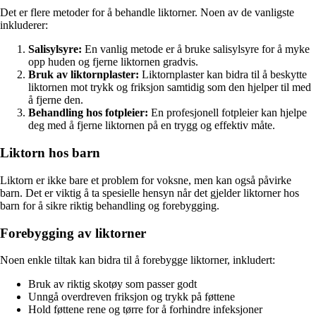
Det er flere metoder for å behandle liktorner. Noen av de vanligste
inkluderer:
Salisylsyre:
En vanlig metode er å bruke salisylsyre for å myke
opp huden og fjerne liktornen gradvis.
Bruk av liktornplaster:
Liktornplaster kan bidra til å beskytte
liktornen mot trykk og friksjon samtidig som den hjelper til med
å fjerne den.
Behandling hos fotpleier:
En profesjonell fotpleier kan hjelpe
deg med å fjerne liktornen på en trygg og effektiv måte.
Liktorn hos barn
Liktorn er ikke bare et problem for voksne, men kan også påvirke
barn. Det er viktig å ta spesielle hensyn når det gjelder liktorner hos
barn for å sikre riktig behandling og forebygging.
Forebygging av liktorner
Noen enkle tiltak kan bidra til å forebygge liktorner, inkludert:
Bruk av riktig skotøy som passer godt
Unngå overdreven friksjon og trykk på føttene
Hold føttene rene og tørre for å forhindre infeksjoner