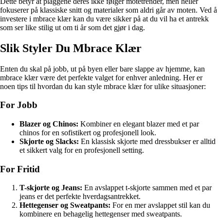
Dette betyr at plaggene deres ikke følger motetrender, men heller
fokuserer på klassiske snitt og materialer som aldri går av moten. Ved å
investere i mbrace klær kan du være sikker på at du vil ha et antrekk
som ser like stilig ut om ti år som det gjør i dag.
Slik Styler Du Mbrace Klær
Enten du skal på jobb, ut på byen eller bare slappe av hjemme, kan
mbrace klær være det perfekte valget for enhver anledning. Her er
noen tips til hvordan du kan style mbrace klær for ulike situasjoner:
For Jobb
Blazer og Chinos:
Kombiner en elegant blazer med et par
chinos for en sofistikert og profesjonell look.
Skjorte og Slacks:
En klassisk skjorte med dressbukser er alltid
et sikkert valg for en profesjonell setting.
For Fritid
T-skjorte og Jeans:
En avslappet t-skjorte sammen med et par
jeans er det perfekte hverdagsantrekket.
Hettegenser og Sweatpants:
For en mer avslappet stil kan du
kombinere en behagelig hettegenser med sweatpants.