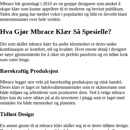
Mbrace ble grunnlagt i 2010 av en gruppe designere som ønsket å
skape klær som kunne appellere til et moderne og bevisst publikum.
Siden den gang har merket vokst i popularitet og blitt en favoritt blant
moteentusiaster over hele verden.
Hva Gjør Mbrace Klær Så Spesielle?
Det som skiller mbrace klær fra andre klesmerker er deres unike
kombinasjon av komfort, stil og kvalitet. Hver eneste detalj i designet
er nøye gjennomtenkt for å sikre en perfekt passform og en tidløs look
som varer lenge.
Bærekraftig Produksjon
Mbrace legger stor vekt på bærekraftig produksjon og etisk handel.
Deres klær er laget av høykvalitetsmaterialer som er skånsomme mot
både miljøet og arbeiderne som produserer dem. Ved å velge mbrace
klær kan du være sikker på at du investerer i plagg som er laget med
omtanke for både mennesker og planeten.
Tidløst Design
En annen grunn til at mbrace klær skiller seg ut er deres tidløse design.