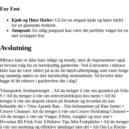
For Fest
Kjole og Høye Hæler:
Gå for en elegant kjole og høye hæler
for en glamorøs festlook.
Jumpsuit:
En stilig jumpsuit kan være det perfekte valget for en
mer avslappet fest.
Avslutning
Mbrace klær er ikke bare stilige og trendy, men de representerer også
et bevisst valg for en bærekraftig garderobe. Ved å investere i mbrace
klær kan du være sikker på at du får høykvalitetsplagg som varer lenge
og samtidig støtter en mer bærekraftig moteindustri. Så hvorfor ikke
legge til litt mbrace i garderoben din i dag?
Vitusapotek Jernbanetorget – Alt du trenger å vite om apoteket på Oslo
S
•
Alt du trenger å vite om urinveisinfeksjon hos menn
•
Alt du
trenger å vite om atopisk eksem på hendene og hvordan du kan
behandle det
•
Vitus Apotek Røa – Din helsepartner på Røa Senter
•
Cerave Cleanser: Alt du trenger å vite om Cerave Hydrating Cleanser
•
Alt du trenger å vite om Viagra: Effekt, varighet og mye mer
•
Hvordan Bli Frisk Fort: Effektive Tips Mot Forkjølelse
•
Alt du trenger
å vite om snorking og effektive løsninger mot det
•
Alt Om La Roche-