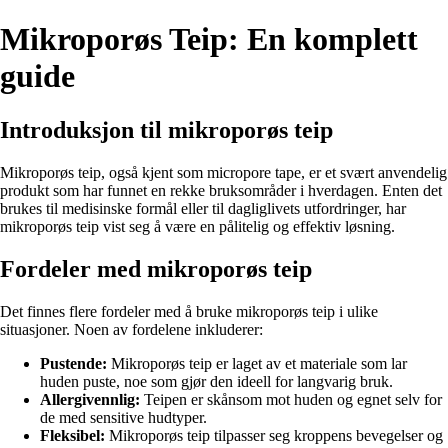
Mikroporøs Teip: En komplett
guide
Introduksjon til mikroporøs teip
Mikroporøs teip, også kjent som micropore tape, er et svært anvendelig
produkt som har funnet en rekke bruksområder i hverdagen. Enten det
brukes til medisinske formål eller til dagliglivets utfordringer, har
mikroporøs teip vist seg å være en pålitelig og effektiv løsning.
Fordeler med mikroporøs teip
Det finnes flere fordeler med å bruke mikroporøs teip i ulike
situasjoner. Noen av fordelene inkluderer:
Pustende:
Mikroporøs teip er laget av et materiale som lar
huden puste, noe som gjør den ideell for langvarig bruk.
Allergivennlig:
Teipen er skånsom mot huden og egnet selv for
de med sensitive hudtyper.
Fleksibel:
Mikroporøs teip tilpasser seg kroppens bevegelser og