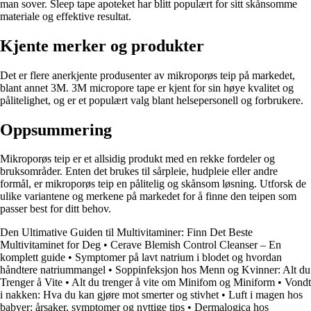
man sover. Sleep tape apoteket har blitt populært for sitt skånsomme
materiale og effektive resultat.
Kjente merker og produkter
Det er flere anerkjente produsenter av mikroporøs teip på markedet,
blant annet 3M. 3M micropore tape er kjent for sin høye kvalitet og
pålitelighet, og er et populært valg blant helsepersonell og forbrukere.
Oppsummering
Mikroporøs teip er et allsidig produkt med en rekke fordeler og
bruksområder. Enten det brukes til sårpleie, hudpleie eller andre
formål, er mikroporøs teip en pålitelig og skånsom løsning. Utforsk de
ulike variantene og merkene på markedet for å finne den teipen som
passer best for ditt behov.
Den Ultimative Guiden til Multivitaminer: Finn Det Beste
Multivitaminet for Deg
•
Cerave Blemish Control Cleanser – En
komplett guide
•
Symptomer på lavt natrium i blodet og hvordan
håndtere natriummangel
•
Soppinfeksjon hos Menn og Kvinner: Alt du
Trenger å Vite
•
Alt du trenger å vite om Minifom og Miniform
•
Vondt
i nakken: Hva du kan gjøre mot smerter og stivhet
•
Luft i magen hos
babyer: årsaker, symptomer og nyttige tips
•
Dermalogica hos