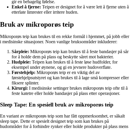
gir en behagelig følelse.
Enkel å fjerne:
Teipen er designet for å være lett å fjerne uten å
etterlate limrester eller irritere huden.
Bruk av mikroporøs teip
Mikroporøs teip kan brukes til en rekke formål i hjemmet, på jobb eller
i medisinske situasjoner. Noen vanlige bruksområder inkluderer:
Sårpleie:
Mikroporøs teip kan brukes til å feste bandasjer på sår
for å holde dem på plass og beskytte såret mot bakterier.
Hudpleie:
Teipen kan brukes til å feste løse hudfolder, for
eksempel under øynene, og gi en jevnere hudoverflate.
Førstehjelp:
Mikroporøs teip er en viktig del av
førstehjelpsutstyret og kan brukes til å lage små kompresser eller
fiksere splinter.
Kirurgi:
I medisinske settinger brukes mikroporøs teip ofte til å
feste katetre eller holde bandasjer på plass etter operasjoner.
Sleep Tape: En spesiell bruk av mikroporøs teip
En variant av mikroporøs teip som har fått oppmerksomhet, er såkalt
sleep tape. Dette er spesielt designet teip som kan brukes på
hudområder for å forhindre rynker eller holde produkter på plass mens