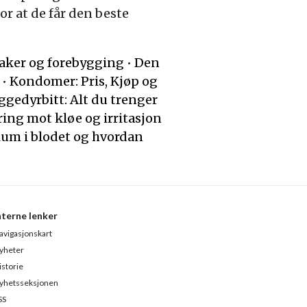
for at de får den beste
ker og forebygging
•
Den
•
Kondomer: Pris, Kjøp og
ggedyrbitt: Alt du trenger
ring mot kløe og irritasjon
ium i blodet og hvordan
nterne lenker
avigasjonskart
yheter
istorie
yhetsseksjonen
SS