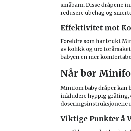
småbarn. Disse dråpene in
redusere ubehag og smerter
Effektivitet mot Ko
Foreldre som har brukt Min
av kolikk og uro forårsaket
babyen en mer komfortabel
Når bør Minif
Minifom baby dråper kan b
inkludere hyppig gråting, o
doseringsinstruksjonene n
Viktige Punkter å