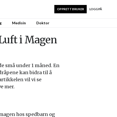
OPPRETT BRUKER
LOGG PÅ
g
Medisin
Doktor
Luft i Magen
r de små under 1 måned. En
råpene kan bidra til å
rtikkelen vil vi se
ye mer.
i magen hos spedbarn og