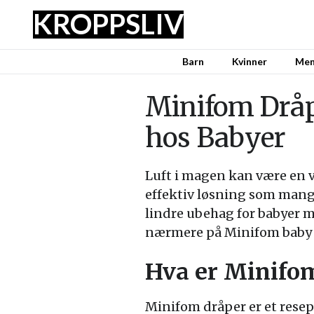
KROPPSLIV
Barn
Kvinner
Me
Minifom Dråpe
hos Babyer
Luft i magen kan være en v
effektiv løsning som mange
lindre ubehag for babyer me
nærmere på Minifom baby d
Hva er Minifo
Minifom dråper er et resep