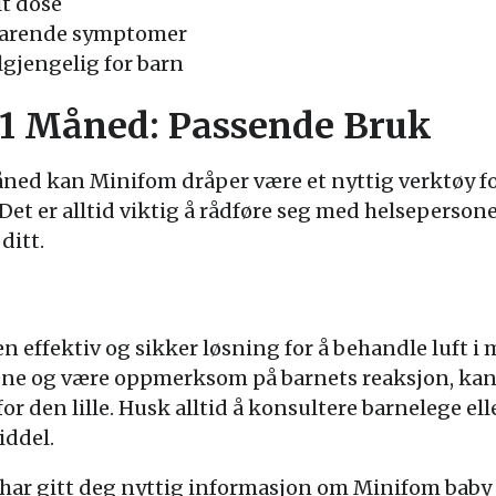
lt dose
varende symptomer
gjengelig for barn
1 Måned: Passende Bruk
åned kan Minifom dråper være et nyttig verktøy fo
 Det er alltid viktig å rådføre seg med helseperson
ditt.
 effektiv og sikker løsning for å behandle luft i 
ne og være oppmerksom på barnets reaksjon, kan f
or den lille. Husk alltid å konsultere barnelege ell
iddel.
 har gitt deg nyttig informasjon om Minifom baby