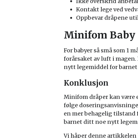
Ikke overskrid anbefa
Kontakt lege ved ved
Oppbevar dråpene util
Minifom Baby 
For babyer så små som 1 m
forårsaket av luft i magen.
nytt legemiddel for barnet 
Konklusjon
Minifom dråper kan være en
følge doseringsanvisninge
en mer behagelig tilstand f
barnet ditt noe nytt legem
Vi håper denne artikkelen