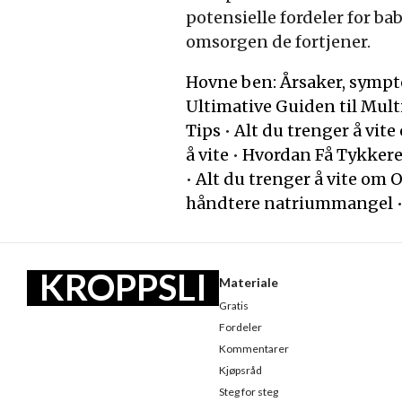
potensielle fordeler for bab
omsorgen de fortjener.
Hovne ben: Årsaker, sympt
Ultimative Guiden til Mult
Tips
•
Alt du trenger å vit
å vite
•
Hvordan Få Tykkere
•
Alt du trenger å vite om
håndtere natriummangel
KROPPSLI
Materiale
Gratis
V
Fordeler
Kommentarer
Kjøpsråd
Steg for steg