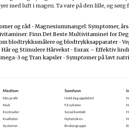
yer med luft i magen. Ta vare på den lille, og sørg 
omer og råd
•
Magnesiummangel: Symptomer, årsa
ivitaminer: Finn Det Beste Multivitaminet for Deg
e om blodtrykksmålere og blodtrykksapparater
•
Ve
 Hår og Stimulere Hårvekst
•
Eurax – Effektiv lind
 Omega-3 og Tran kapsler
•
Symptomer på lavt natr
•
Medlem
Samfunn
I
Min profil
Hold deg oppdatert
N
Nivå
Få nyheter
N
Kostnader
Sosial kontakt
H
Kvaliteter
Nyhetsbrev
N
Systemer
Brukergruppe
R