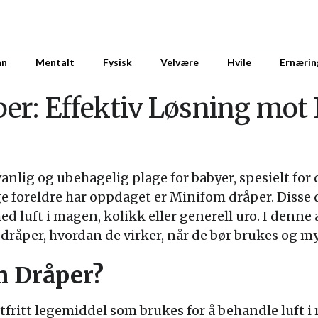
nn
Mentalt
Fysisk
Velvære
Hvile
Ernærin
r: Effektiv Løsning mot 
anlig og ubehagelig plage for babyer, spesielt fo
 foreldre har oppdaget er Minifom dråper. Disse d
d luft i magen, kolikk eller generell uro. I denne a
råper, hvordan de virker, når de bør brukes og m
m Dråper?
tfritt legemiddel som brukes for å behandle luft 