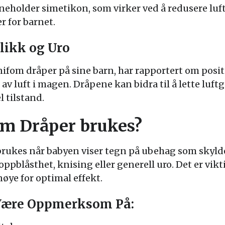
neholder simetikon, som virker ved å redusere lu
 for barnet.
likk og Uro
ifom dråper på sine barn, har rapportert om posit
 av luft i magen. Dråpene kan bidra til å lette luft
 tilstand.
om Dråper brukes?
rukes når babyen viser tegn på ubehag som skylde
ppblåsthet, knising eller generell uro. Det er vikti
øye for optimal effekt.
 Være Oppmerksom På: