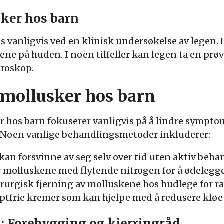
ker hos barn
s vanligvis ved en klinisk undersøkelse av legen. 
ne på huden. I noen tilfeller kan legen ta en pr
roskop.
 mollusker hos barn
 hos barn fokuserer vanligvis på å lindre sympto
 Noen vanlige behandlingsmetoder inkluderer:
an forsvinne av seg selv over tid uten aktiv beha
 molluskene med flytende nitrogen for å ødelegge
rurgisk fjerning av molluskene hos hudlege for ra
tfrie kremer som kan hjelpe med å redusere kløe o
: Forebygging og kjerringråd