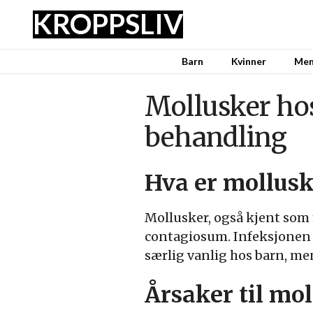
KROPPSLIV
Barn
Kvinner
Me
Mollusker ho
behandling
Hva er mollusk
Mollusker, også kjent som 
contagiosum. Infeksjonen 
særlig vanlig hos barn, m
Årsaker til mo