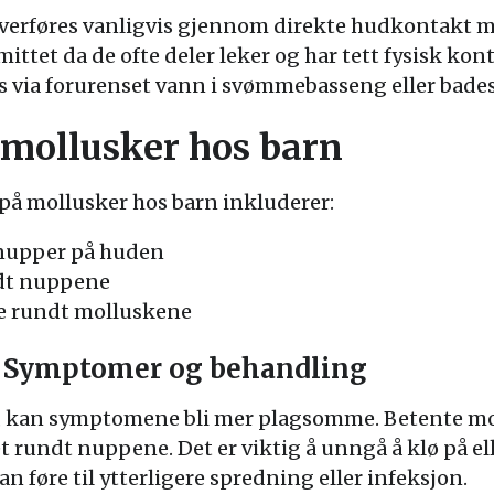
rføres vanligvis gjennom direkte hudkontakt me
 smittet da de ofte deler leker og har tett fysisk k
s via forurenset vann i svømmebasseng eller bades
mollusker hos barn
å mollusker hos barn inkluderer:
nupper på huden
ndt nuppene
se rundt molluskene
: Symptomer og behandling
e, kan symptomene bli mer plagsomme. Betente mo
 rundt nuppene. Det er viktig å unngå å klø på ell
n føre til ytterligere spredning eller infeksjon.