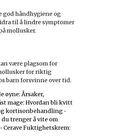
lde god håndhygiene og
dra til å lindre symptomer
 på mollusker.
 kan være plagsom for
ollusker for riktig
 barn forsvinne over tid.
 øyne: Årsaker,
st mage: Hvordan bli kvitt
 og kortisonbehandling
•
du trenger å vite om
•
Cerave Fuktighetskrem: