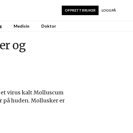
OPPRETT BRUKER
LOGG PÅ
g
Medisin
Doktor
er og
 et virus kalt Molluscum
r på huden. Mollusker er