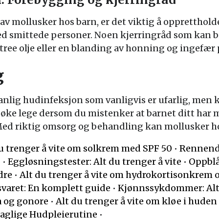
av mollusker hos barn, er det viktig å opprettho
 smittede personer. Noen kjerringråd som kan bi
 tree olje eller en blanding av honning og ingefær
g
anlig hudinfeksjon som vanligvis er ufarlig, men
søke lege dersom du mistenker at barnet ditt har m
ed riktig omsorg og behandling kan mollusker hos
du trenger å vite om solkrem med SPF 50
•
Rennende
g
•
Eggløsningstester: Alt du trenger å vite
•
Oppblå
dre
•
Alt du trenger å vite om hydrokortisonkrem
varet: En komplett guide
•
Kjønnssykdommer: Alt 
a og gonore
•
Alt du trenger å vite om kløe i huden
aglige Hudpleierutine
•