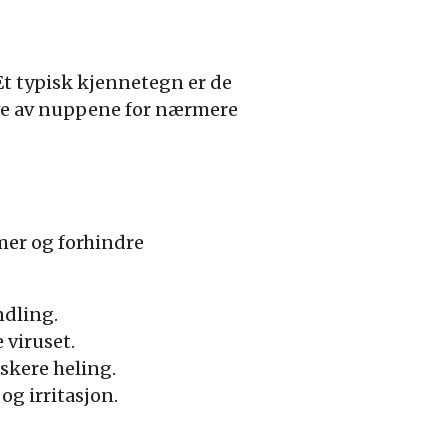
Et typisk kjennetegn er de
øve av nuppene for nærmere
mer og forhindre
ndling.
 viruset.
skere heling.
g irritasjon.