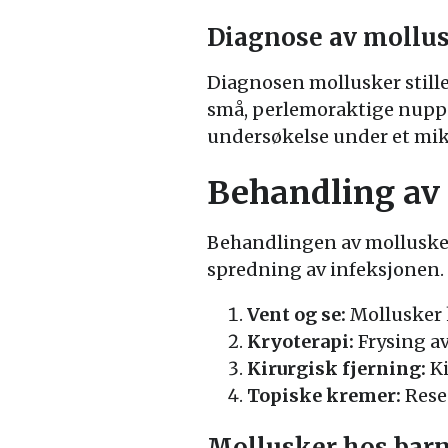
Diagnose av mollus
Diagnosen mollusker stille
små, perlemoraktige nuppe
undersøkelse under et mik
Behandling av
Behandlingen av mollusker
spredning av infeksjonen.
Vent og se:
Mollusker k
Kryoterapi:
Frysing av
Kirurgisk fjerning:
Ki
Topiske kremer:
Resep
Mollusker hos barn