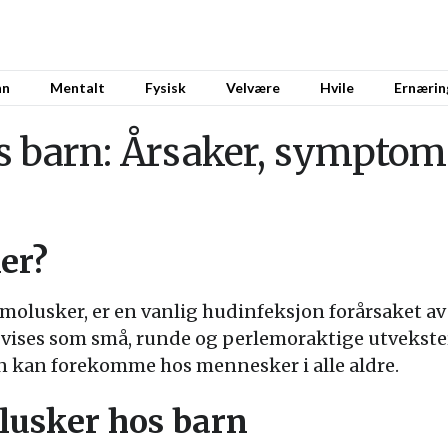
nn
Mentalt
Fysisk
Velvære
Hvile
Ernærin
s barn: Årsaker, symptom
er?
molusker, er en vanlig hudinfeksjon forårsaket av
vises som små, runde og perlemoraktige utvekste
en kan forekomme hos mennesker i alle aldre.
llusker hos barn