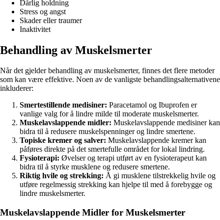
Dårlig holdning
Stress og angst
Skader eller traumer
Inaktivitet
Behandling av Muskelsmerter
Når det gjelder behandling av muskelsmerter, finnes det flere metoder
som kan være effektive. Noen av de vanligste behandlingsalternativene
inkluderer:
Smertestillende medisiner:
Paracetamol og Ibuprofen er
vanlige valg for å lindre milde til moderate muskelsmerter.
Muskelavslappende midler:
Muskelavslappende medisiner kan
bidra til å redusere muskelspenninger og lindre smertene.
Topiske kremer og salver:
Muskelavslappende kremer kan
påføres direkte på det smertefulle området for lokal lindring.
Fysioterapi:
Øvelser og terapi utført av en fysioterapeut kan
bidra til å styrke musklene og redusere smertene.
Riktig hvile og strekking:
Å gi musklene tilstrekkelig hvile og
utføre regelmessig strekking kan hjelpe til med å forebygge og
lindre muskelsmerter.
Muskelavslappende Midler for Muskelsmerter