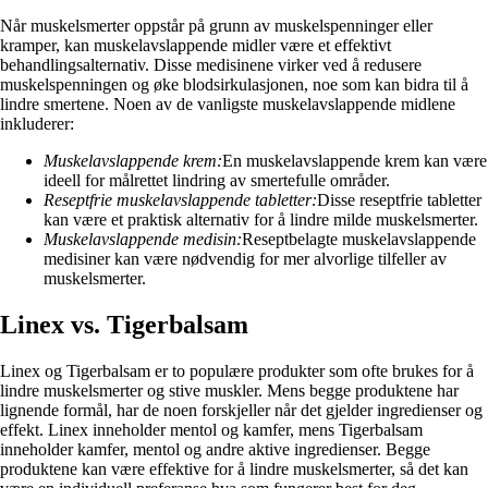
Når muskelsmerter oppstår på grunn av muskelspenninger eller
kramper, kan muskelavslappende midler være et effektivt
behandlingsalternativ. Disse medisinene virker ved å redusere
muskelspenningen og øke blodsirkulasjonen, noe som kan bidra til å
lindre smertene. Noen av de vanligste muskelavslappende midlene
inkluderer:
Muskelavslappende krem:
En muskelavslappende krem kan være
ideell for målrettet lindring av smertefulle områder.
Reseptfrie muskelavslappende tabletter:
Disse reseptfrie tabletter
kan være et praktisk alternativ for å lindre milde muskelsmerter.
Muskelavslappende medisin:
Reseptbelagte muskelavslappende
medisiner kan være nødvendig for mer alvorlige tilfeller av
muskelsmerter.
Linex vs. Tigerbalsam
Linex og Tigerbalsam er to populære produkter som ofte brukes for å
lindre muskelsmerter og stive muskler. Mens begge produktene har
lignende formål, har de noen forskjeller når det gjelder ingredienser og
effekt. Linex inneholder mentol og kamfer, mens Tigerbalsam
inneholder kamfer, mentol og andre aktive ingredienser. Begge
produktene kan være effektive for å lindre muskelsmerter, så det kan