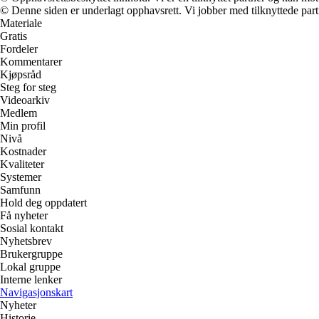
© Denne siden er underlagt opphavsrett. Vi jobber med tilknyttede partne
Materiale
Gratis
Fordeler
Kommentarer
Kjøpsråd
Steg for steg
Videoarkiv
Medlem
Min profil
Nivå
Kostnader
Kvaliteter
Systemer
Samfunn
Hold deg oppdatert
Få nyheter
Sosial kontakt
Nyhetsbrev
Brukergruppe
Lokal gruppe
Interne lenker
Navigasjonskart
Nyheter
Historie