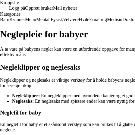
Kroppsliv
Logg på
Opprett bruker
Mail nyheter
Kategorier
Barn
Kvinner
Menn
Mentalt
Fysisk
Velvære
Hvile
Ernæring
Medisin
Dokto
Neglepleie for babyer
Å ta vare på babyens negler kan være en utfordrende oppgave for mange f
effektiv måte.
Negleklipper og neglesaks
Negleklipper og neglesaks er viktige verktøy for å holde babyens negler 
for å velge riktig:
Negleklipper:
En negleklipper med avrundede kanter og et godt gr
Neglesaks:
En neglesaks med spissere ender kan være nyttig for å
Neglefil for baby
En neglefil for baby er et skånsomt verktøy som kan brukes til å glatte 
neglene.