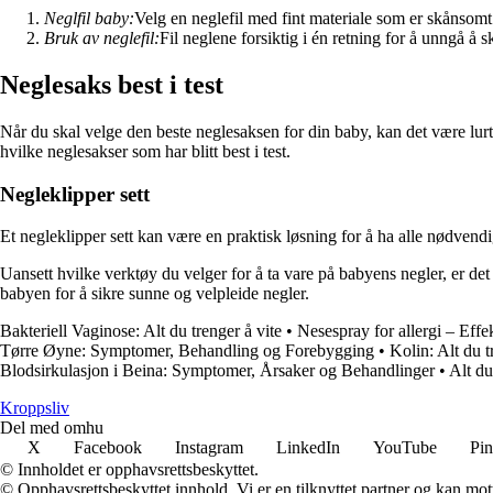
Neglfil baby:
Velg en neglefil med fint materiale som er skånsom
Bruk av neglefil:
Fil neglene forsiktig i én retning for å unngå å s
Neglesaks best i test
Når du skal velge den beste neglesaksen for din baby, kan det være lurt 
hvilke neglesakser som har blitt best i test.
Negleklipper sett
Et negleklipper sett kan være en praktisk løsning for å ha alle nødvendig
Uansett hvilke verktøy du velger for å ta vare på babyens negler, er det 
babyen for å sikre sunne og velpleide negler.
Bakteriell Vaginose: Alt du trenger å vite
•
Nesespray for allergi – Effe
Tørre Øyne: Symptomer, Behandling og Forebygging
•
Kolin: Alt du t
Blodsirkulasjon i Beina: Symptomer, Årsaker og Behandlinger
•
Alt du
Kroppsliv
Del med omhu
X
Facebook
Instagram
LinkedIn
YouTube
Pin
© Innholdet er opphavsrettsbeskyttet.
© Opphavsrettsbeskyttet innhold. Vi er en tilknyttet partner og kan motta