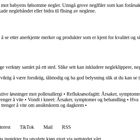
t mot babyens følsomme negler. Unngå grove neglfiler som kan forårsa
kade neglebåndet eller bidra til flising av neglene.
å se etter anerkjente merker og produkter som er kjent for kvalitet og s
e verktøy samlet på ett sted. Slike sett kan inkludere negleklippere, neg
viktig å være forsiktig, tålmodig og ha god belysning slik at du kan se t
ktive løsninger mot pollenallergi
•
Refluksøsofagitt: Årsaker, symptome
renger å vite
•
Vondt i kneet: Årsaker, symptomer og behandling
•
Hva 
 trenger å vite om ansiktskrem og dagkrem
•
terest
TikTok
Mail
RSS
 inntekter fra utvalgte kjøp gjort via nettstedet vårt.