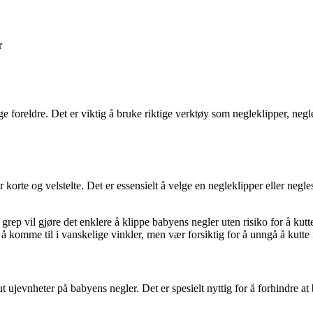
r
oreldre. Det er viktig å bruke riktige verktøy som negleklipper, negles
korte og velstelte. Det er essensielt å velge en negleklipper eller negl
ep vil gjøre det enklere å klippe babyens negler uten risiko for å kutte
 komme til i vanskelige vinkler, men vær forsiktig for å unngå å kutte
ut ujevnheter på babyens negler. Det er spesielt nyttig for å forhindre a