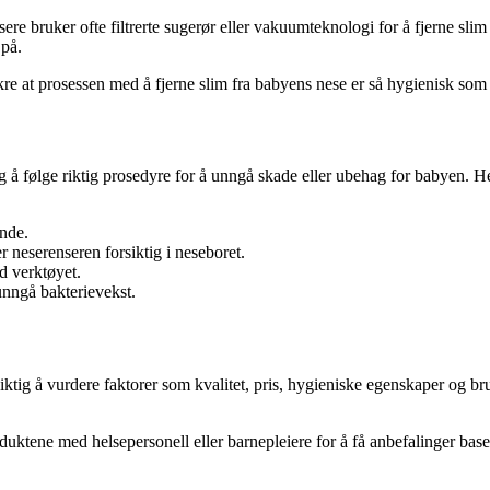
sere bruker ofte filtrerte sugerør eller vakuumteknologi for å fjerne sli
 på.
sikre at prosessen med å fjerne slim fra babyens nese er så hygienisk som
g å følge riktig prosedyre for å unngå skade eller ubehag for babyen. He
ende.
r neserenseren forsiktig i neseboret.
d verktøyet.
unngå bakterievekst.
viktig å vurdere faktorer som kvalitet, pris, hygieniske egenskaper og b
duktene med helsepersonell eller barnepleiere for å få anbefalinger base