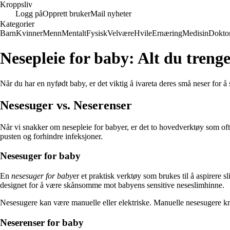
Kroppsliv
Logg på
Opprett bruker
Mail nyheter
Kategorier
Barn
Kvinner
Menn
Mentalt
Fysisk
Velvære
Hvile
Ernæring
Medisin
Dokto
Nesepleie for baby: Alt du treng
Når du har en nyfødt baby, er det viktig å ivareta deres små neser for å 
Nesesuger vs. Neserenser
Når vi snakker om nesepleie for babyer, er det to hovedverktøy som oft
pusten og forhindre infeksjoner.
Nesesuger for baby
En
nesesuger for baby
er et praktisk verktøy som brukes til å aspirere 
designet for å være skånsomme mot babyens sensitive neseslimhinne.
Nesesugere kan være manuelle eller elektriske. Manuelle nesesugere kreve
Neserenser for baby