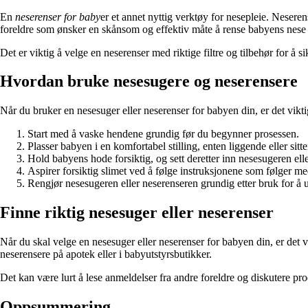
En
neserenser for baby
er et annet nyttig verktøy for nesepleie. Neseren
foreldre som ønsker en skånsom og effektiv måte å rense babyens nese
Det er viktig å velge en neserenser med riktige filtre og tilbehør for å 
Hvordan bruke nesesugere og neserensere
Når du bruker en nesesuger eller neserenser for babyen din, er det vikti
Start med å vaske hendene grundig før du begynner prosessen.
Plasser babyen i en komfortabel stilling, enten liggende eller sitt
Hold babyens hode forsiktig, og sett deretter inn nesesugeren elle
Aspirer forsiktig slimet ved å følge instruksjonene som følger me
Rengjør nesesugeren eller neserenseren grundig etter bruk for å 
Finne riktig nesesuger eller neserenser
Når du skal velge en nesesuger eller neserenser for babyen din, er det 
neserensere på apotek eller i babyutstyrsbutikker.
Det kan være lurt å lese anmeldelser fra andre foreldre og diskutere pro
Oppsummering