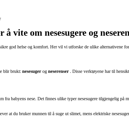
r
er å vite om nesesugere og nesere
sikre god helse og komfort. Her vil vi utforske de ulike alternativene fo
e blir brukt:
nesesuger
og
neserenser
. Disse verktøyene har til hensikt 
slim fra babyens nese. Det finnes ulike typer nesesugere tilgjengelig på 
r at du bruker munnen til å suge ut slimet, mens elektriske nesesugere d