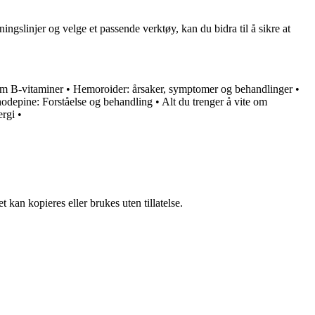
ingslinjer og velge et passende verktøy, kan du bidra til å sikre at
om B-vitaminer
•
Hemoroider: årsaker, symptomer og behandlinger
•
epine: Forståelse og behandling
•
Alt du trenger å vite om
ergi
•
 kan kopieres eller brukes uten tillatelse.