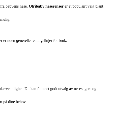
m fra babyens nese.
Otribaby neserenser
er et populært valg blant
 mulig.
r er noen generelle retningslinjer for bruk:
rukervennlighet. Du kan finne et godt utvalg av nesesugere og
rt på dine behov.