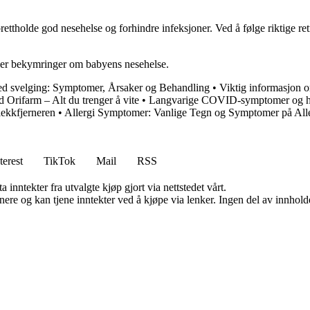
rettholde god nesehelse og forhindre infeksjoner. Ved å følge riktige retn
eller bekymringer om babyens nesehelse.
ved svelging: Symptomer, Årsaker og Behandling
•
Viktig informasjon 
Orifarm – Alt du trenger å vite
•
Langvarige COVID-symptomer og hod
lekkfjerneren
•
Allergi Symptomer: Vanlige Tegn og Symptomer på All
terest
TikTok
Mail
RSS
 inntekter fra utvalgte kjøp gjort via nettstedet vårt.
re og kan tjene inntekter ved å kjøpe via lenker. Ingen del av innholdet