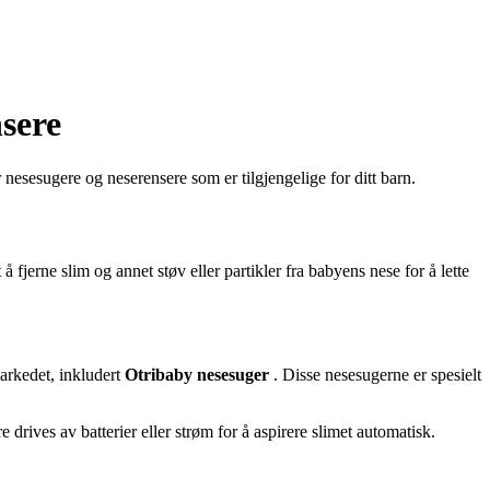
nsere
r nesesugere og neserensere som er tilgjengelige for ditt barn.
å fjerne slim og annet støv eller partikler fra babyens nese for å lette
markedet, inkludert
Otribaby nesesuger
. Disse nesesugerne er spesielt
rives av batterier eller strøm for å aspirere slimet automatisk.