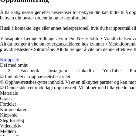
Å ha riktig nesesuger eller neserenser for babyen din kan bidra til å opp
babyen din puster ordentlig og er komfortabel.
Husk å kontakte lege eller annet helsepersonell hvis du har spørsmål 
Vitusapotek Ledige Stillinger: Finn Din Neste Jobb!
•
Vondt i halsen 
Alt du trenger å vite om overgangsalderen hos kvinner
•
Metoklopramid 
graviditetstester
•
Sitronsåpe: Alt du trenger å vite om denne effektive f
Kroppsliv
Del med omhu
X
Facebook
Instagram
LinkedIn
YouTube
Pin
© Innholdet er opphavsrettsbeskyttet.
© Opphavsrettsbeskyttet innhold. Vi er en tilknyttet partner og kan motta
© Denne siden er underlagt opphavsrett. Vi jobber med tilknyttede partne
Materiale
Gratis
Fordeler
Kommentarer
Kjøpsråd
Steg for steg
Videoarkiv
Medlem