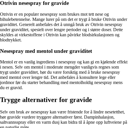
Otrivin nesespray for gravide
Otrivin er en populær nesespray som brukes mot tett nese og
bihulebetennelse. Mange lurer på om det er trygt å bruke Otrivin under
graviditet. Generelt anbefales det å unngå bruk av Otrivin nesespray
under graviditet, spesielt over lengre perioder og i større doser. Dette
skyldes at virkestoffene i Otrivin kan påvirke blodsirkulasjonen og
blodtrykket.
Nesespray med mentol under graviditet
Mentol er en vanlig ingrediens i nesespray og kan gi en kjølende effekt
i nesen. Selv om mentol i moderate mengder vanligvis regnes som
trygt under graviditet, bør du være forsiktig med å bruke nesespray
med mentol over lengre tid. Det anbefales å konsultere lege eller
jordmor før du starter behandling med mentolholdig nesespray mens
du er gravid.
Trygge alternativer for gravide
Selv om bruk av nesespray kan være fristende for å lindre nesetetthet,
bør gravide vurdere tryggere alternativer først. Dampinhalasjon,
saltvannsspray eller en varm dusj kan bidra til å åpne opp luftveiene på
en naturlig måte.