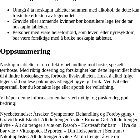
Unngå å ta noskapin tabletter sammen med alkohol, da dette kan
forsterke effekten av legemidlet.
Gravide eller ammende kvinner bør konsultere lege før de tar
noskapin tabletter.
Personer med visse helseforhold, som lever- eller nyresykdom,
bør være forsiktige med å bruke noskapin tabletter.
Oppsummering
Noskapin tabletter er en effektiv behandling mot hoste, spesielt
tørrhoste. Med riktig dosering og forsiktighet kan dette legemidlet bidra
til å lindre hosteplager og forbedre livskvaliteten. Husk å alltid følge
legens råd og lese pakningsvedlegget nøye før bruk. Ved tvil eller
spørsmål, bør du kontakte lege eller apotek for veiledning.
Vi håper denne informasjonen har vært nyttig, og ønsker deg god
bedring!
Nyrebetennelse: Årsaker, Symptomer, Behandling og Forebygging
•
Gravid kosttilskudd: Alt du trenger å vite
•
Eroxon Gel: Alt du trenger
å vite
•
Alt du trenger å vite om Resorb
•
Hostesaft for barn – Hva du
bør vite
•
Vitusapotek Byporten – Din Helsepartner i Sentrum
•
Nikotinplaster: Alt du trenger å vite
•
Alt du trenger å vite om