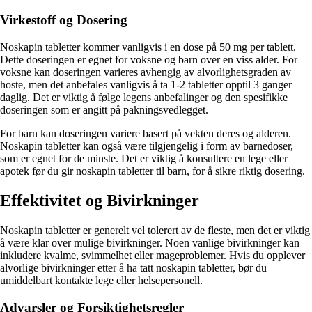
Virkestoff og Dosering
Noskapin tabletter kommer vanligvis i en dose på 50 mg per tablett.
Dette doseringen er egnet for voksne og barn over en viss alder. For
voksne kan doseringen varieres avhengig av alvorlighetsgraden av
hoste, men det anbefales vanligvis å ta 1-2 tabletter opptil 3 ganger
daglig. Det er viktig å følge legens anbefalinger og den spesifikke
doseringen som er angitt på pakningsvedlegget.
For barn kan doseringen variere basert på vekten deres og alderen.
Noskapin tabletter kan også være tilgjengelig i form av barnedoser,
som er egnet for de minste. Det er viktig å konsultere en lege eller
apotek før du gir noskapin tabletter til barn, for å sikre riktig dosering.
Effektivitet og Bivirkninger
Noskapin tabletter er generelt vel tolerert av de fleste, men det er viktig
å være klar over mulige bivirkninger. Noen vanlige bivirkninger kan
inkludere kvalme, svimmelhet eller mageproblemer. Hvis du opplever
alvorlige bivirkninger etter å ha tatt noskapin tabletter, bør du
umiddelbart kontakte lege eller helsepersonell.
Advarsler og Forsiktighetsregler