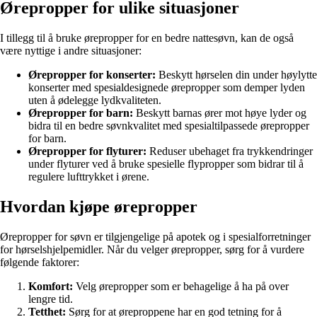
Ørepropper for ulike situasjoner
I tillegg til å bruke ørepropper for en bedre nattesøvn, kan de også
være nyttige i andre situasjoner:
Ørepropper for konserter:
Beskytt hørselen din under høylytte
konserter med spesialdesignede ørepropper som demper lyden
uten å ødelegge lydkvaliteten.
Ørepropper for barn:
Beskytt barnas ører mot høye lyder og
bidra til en bedre søvnkvalitet med spesialtilpassede ørepropper
for barn.
Ørepropper for flyturer:
Reduser ubehaget fra trykkendringer
under flyturer ved å bruke spesielle flypropper som bidrar til å
regulere lufttrykket i ørene.
Hvordan kjøpe ørepropper
Ørepropper for søvn er tilgjengelige på apotek og i spesialforretninger
for hørselshjelpemidler. Når du velger ørepropper, sørg for å vurdere
følgende faktorer:
Komfort:
Velg ørepropper som er behagelige å ha på over
lengre tid.
Tetthet:
Sørg for at øreproppene har en god tetning for å