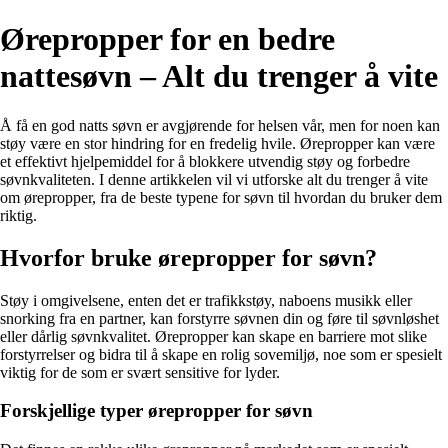
Ørepropper for en bedre
nattesøvn – Alt du trenger å vite
Å få en god natts søvn er avgjørende for helsen vår, men for noen kan
støy være en stor hindring for en fredelig hvile. Ørepropper kan være
et effektivt hjelpemiddel for å blokkere utvendig støy og forbedre
søvnkvaliteten. I denne artikkelen vil vi utforske alt du trenger å vite
om ørepropper, fra de beste typene for søvn til hvordan du bruker dem
riktig.
Hvorfor bruke ørepropper for søvn?
Støy i omgivelsene, enten det er trafikkstøy, naboens musikk eller
snorking fra en partner, kan forstyrre søvnen din og føre til søvnløshet
eller dårlig søvnkvalitet. Ørepropper kan skape en barriere mot slike
forstyrrelser og bidra til å skape en rolig sovemiljø, noe som er spesielt
viktig for de som er svært sensitive for lyder.
Forskjellige typer ørepropper for søvn