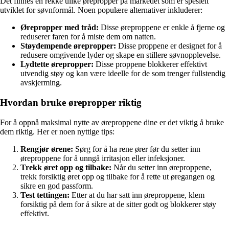
Det finnes en rekke ulike ørepropper på markedet som er spesielt
utviklet for søvnformål. Noen populære alternativer inkluderer:
Ørepropper med tråd:
Disse øreproppene er enkle å fjerne og
reduserer faren for å miste dem om natten.
Støydempende ørepropper:
Disse proppene er designet for å
redusere omgivende lyder og skape en stillere søvnopplevelse.
Lydtette ørepropper:
Disse proppene blokkerer effektivt
utvendig støy og kan være ideelle for de som trenger fullstendig
avskjerming.
Hvordan bruke ørepropper riktig
For å oppnå maksimal nytte av øreproppene dine er det viktig å bruke
dem riktig. Her er noen nyttige tips:
Rengjør ørene:
Sørg for å ha rene ører før du setter inn
øreproppene for å unngå irritasjon eller infeksjoner.
Trekk øret opp og tilbake:
Når du setter inn øreproppene,
trekk forsiktig øret opp og tilbake for å rette ut øregangen og
sikre en god passform.
Test tettingen:
Etter at du har satt inn øreproppene, klem
forsiktig på dem for å sikre at de sitter godt og blokkerer støy
effektivt.