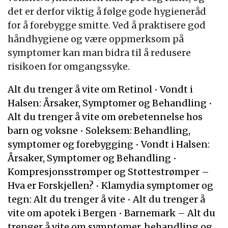
det er derfor viktig å følge gode hygieneråd
for å forebygge smitte. Ved å praktisere god
håndhygiene og være oppmerksom på
symptomer kan man bidra til å redusere
risikoen for omgangssyke.
Alt du trenger å vite om Retinol
•
Vondt i
Halsen: Årsaker, Symptomer og Behandling
•
Alt du trenger å vite om ørebetennelse hos
barn og voksne
•
Soleksem: Behandling,
symptomer og forebygging
•
Vondt i Halsen:
Årsaker, Symptomer og Behandling
•
Kompresjonsstrømper og Støttestrømper –
Hva er Forskjellen?
•
Klamydia symptomer og
tegn: Alt du trenger å vite
•
Alt du trenger å
vite om apotek i Bergen
•
Barnemark – Alt du
trenger å vite om symptomer, behandling og