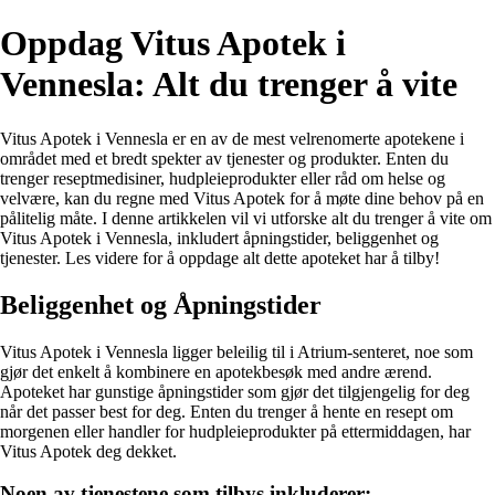
Oppdag Vitus Apotek i
Vennesla: Alt du trenger å vite
Vitus Apotek i Vennesla er en av de mest velrenomerte apotekene i
området med et bredt spekter av tjenester og produkter. Enten du
trenger reseptmedisiner, hudpleieprodukter eller råd om helse og
velvære, kan du regne med Vitus Apotek for å møte dine behov på en
pålitelig måte. I denne artikkelen vil vi utforske alt du trenger å vite om
Vitus Apotek i Vennesla, inkludert åpningstider, beliggenhet og
tjenester. Les videre for å oppdage alt dette apoteket har å tilby!
Beliggenhet og Åpningstider
Vitus Apotek i Vennesla ligger beleilig til i Atrium-senteret, noe som
gjør det enkelt å kombinere en apotekbesøk med andre ærend.
Apoteket har gunstige åpningstider som gjør det tilgjengelig for deg
når det passer best for deg. Enten du trenger å hente en resept om
morgenen eller handler for hudpleieprodukter på ettermiddagen, har
Vitus Apotek deg dekket.
Noen av tjenestene som tilbys inkluderer: