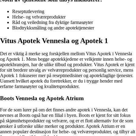
Reseptutlevering
Helse- og velværeprodukter
Råd og veiledning fra dyktige farmasøyter
Blodtrykksmåling og andre apotektjenester
Vitus Apotek Vennesla og Apotek 1
Det er viktig å merke seg forskjellen mellom Vitus Apotek i Vennesla
og Apotek 1. Mens begge apotekkjedene er velkjente innen helse- og
apotekbransjen, har de ulike tilbud og produkter. Vitus Apotek er kjent
for sitt bredere utvalg av velværeprodukter og personlig service, mens
Apotek 1 fokuserer mer på reseptmedisiner og apotekfaglige tjenester.
Uansett hvilket apotek du foretrekker, er du i trygge hender med
erfarne farmasøyter og kvalitetsprodukter.
Boots Vennesla og Apotek Atrium
For de som lurer på om det finnes andre apotek i Vennesla, kan det
nevnes at Boots også har en filial i byen. Boots er kjent for sitt fokus
på skjønnhetsprodukter og velvære, og er et flott alternativ for de som
ønsker å utforske ulike merker og produkter. Apotek Atrium er en
annen populær destinasjon for helse- og velværeprodukter, og tilbyr alt