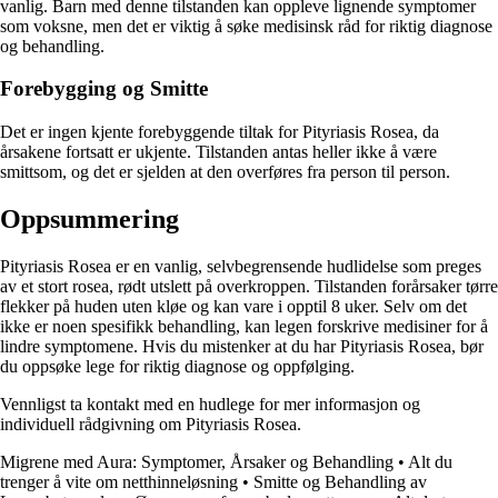
vanlig. Barn med denne tilstanden kan oppleve lignende symptomer
som voksne, men det er viktig å søke medisinsk råd for riktig diagnose
og behandling.
Forebygging og Smitte
Det er ingen kjente forebyggende tiltak for Pityriasis Rosea, da
årsakene fortsatt er ukjente. Tilstanden antas heller ikke å være
smittsom, og det er sjelden at den overføres fra person til person.
Oppsummering
Pityriasis Rosea er en vanlig, selvbegrensende hudlidelse som preges
av et stort rosea, rødt utslett på overkroppen. Tilstanden forårsaker tørre
flekker på huden uten kløe og kan vare i opptil 8 uker. Selv om det
ikke er noen spesifikk behandling, kan legen forskrive medisiner for å
lindre symptomene. Hvis du mistenker at du har Pityriasis Rosea, bør
du oppsøke lege for riktig diagnose og oppfølging.
Vennligst ta kontakt med en hudlege for mer informasjon og
individuell rådgivning om Pityriasis Rosea.
Migrene med Aura: Symptomer, Årsaker og Behandling
•
Alt du
trenger å vite om netthinneløsning
•
Smitte og Behandling av