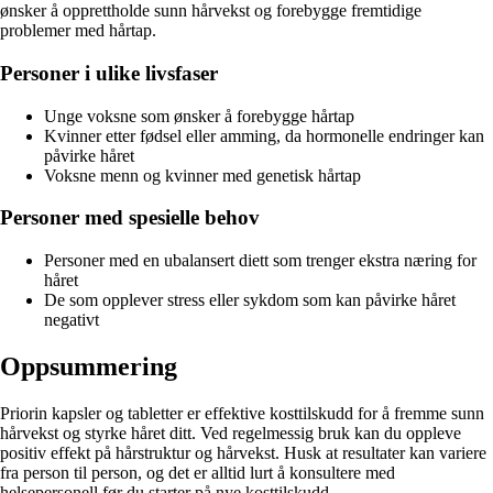
ønsker å opprettholde sunn hårvekst og forebygge fremtidige
problemer med hårtap.
Personer i ulike livsfaser
Unge voksne som ønsker å forebygge hårtap
Kvinner etter fødsel eller amming, da hormonelle endringer kan
påvirke håret
Voksne menn og kvinner med genetisk hårtap
Personer med spesielle behov
Personer med en ubalansert diett som trenger ekstra næring for
håret
De som opplever stress eller sykdom som kan påvirke håret
negativt
Oppsummering
Priorin kapsler og tabletter er effektive kosttilskudd for å fremme sunn
hårvekst og styrke håret ditt. Ved regelmessig bruk kan du oppleve
positiv effekt på hårstruktur og hårvekst. Husk at resultater kan variere
fra person til person, og det er alltid lurt å konsultere med
helsepersonell før du starter på nye kosttilskudd.