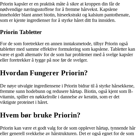
Priorin kapsler er en praktisk måte å sikre at kroppen din får de
nødvendige næringsstoffene for å fremme hårvekst. Kapslene
inneholder blant annet biotin, hirseekstrakt og kalsium pantothenate,
som er kjente ingredienser for å styrke håret ditt fra innsiden.
Priorin Tabletter
For de som foretrekker en annen inntaksmetode, tilbyr Priorin også
tabletter med samme effektive formulering som kapslene. Tabletter kan
være et godt alternativ for de som har problemer med å svelge kapsler
eller foretrekker å tygge på noe før de svelger.
Hvordan Fungerer Priorin?
De nøye utvalgte ingrediensene i Priorin bidrar til å styrke hårsekkene,
fremme sunn hodebunn og redusere hårtap. Biotin, også kjent som B-
vitamin, spiller en nøkkelrolle i dannelse av keratin, som er det
viktigste proteinet i håret.
Hvem bør bruke Priorin?
Priorin kan være et godt valg for de som opplever hårtap, tynnende hår
eller generell svekkelse av hårstrukturen. Det er også egnet for de som