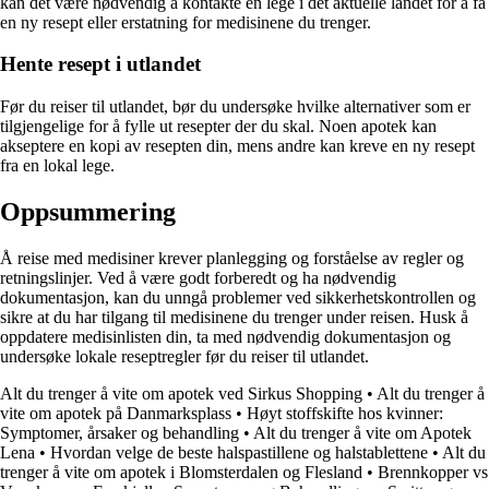
kan det være nødvendig å kontakte en lege i det aktuelle landet for å få
en ny resept eller erstatning for medisinene du trenger.
Hente resept i utlandet
Før du reiser til utlandet, bør du undersøke hvilke alternativer som er
tilgjengelige for å fylle ut resepter der du skal. Noen apotek kan
akseptere en kopi av resepten din, mens andre kan kreve en ny resept
fra en lokal lege.
Oppsummering
Å reise med medisiner krever planlegging og forståelse av regler og
retningslinjer. Ved å være godt forberedt og ha nødvendig
dokumentasjon, kan du unngå problemer ved sikkerhetskontrollen og
sikre at du har tilgang til medisinene du trenger under reisen. Husk å
oppdatere medisinlisten din, ta med nødvendig dokumentasjon og
undersøke lokale reseptregler før du reiser til utlandet.
Alt du trenger å vite om apotek ved Sirkus Shopping
•
Alt du trenger å
vite om apotek på Danmarksplass
•
Høyt stoffskifte hos kvinner:
Symptomer, årsaker og behandling
•
Alt du trenger å vite om Apotek
Lena
•
Hvordan velge de beste halspastillene og halstablettene
•
Alt du
trenger å vite om apotek i Blomsterdalen og Flesland
•
Brennkopper vs