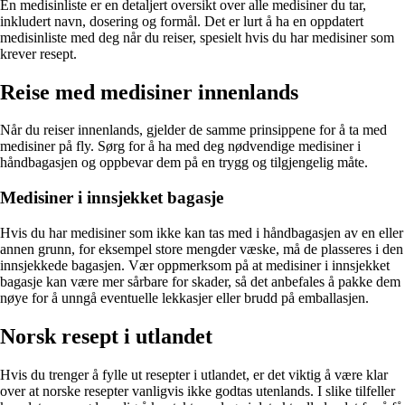
En medisinliste er en detaljert oversikt over alle medisiner du tar,
inkludert navn, dosering og formål. Det er lurt å ha en oppdatert
medisinliste med deg når du reiser, spesielt hvis du har medisiner som
krever resept.
Reise med medisiner innenlands
Når du reiser innenlands, gjelder de samme prinsippene for å ta med
medisiner på fly. Sørg for å ha med deg nødvendige medisiner i
håndbagasjen og oppbevar dem på en trygg og tilgjengelig måte.
Medisiner i innsjekket bagasje
Hvis du har medisiner som ikke kan tas med i håndbagasjen av en eller
annen grunn, for eksempel store mengder væske, må de plasseres i den
innsjekkede bagasjen. Vær oppmerksom på at medisiner i innsjekket
bagasje kan være mer sårbare for skader, så det anbefales å pakke dem
nøye for å unngå eventuelle lekkasjer eller brudd på emballasjen.
Norsk resept i utlandet
Hvis du trenger å fylle ut resepter i utlandet, er det viktig å være klar
over at norske resepter vanligvis ikke godtas utenlands. I slike tilfeller