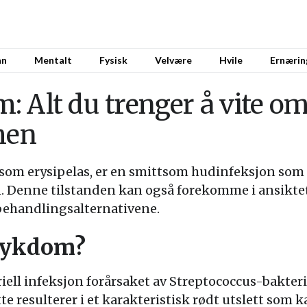
nn
Mentalt
Fysisk
Velvære
Hvile
Ernærin
 Alt du trenger å vite o
men
som erysipelas, er en smittsom hudinfeksjon som k
n. Denne tilstanden kan også forekomme i ansiktet,
behandlingsalternativene.
Sykdom?
ell infeksjon forårsaket av Streptococcus-bakter
te resulterer i et karakteristisk rødt utslett som 