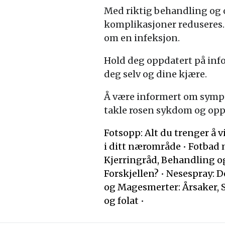
Med riktig behandling og o
komplikasjoner reduseres.
om en infeksjon.
Hold deg oppdatert på inf
deg selv og dine kjære.
Å være informert om sympt
takle rosen sykdom og opp
Fotsopp: Alt du trenger å
i ditt nærområde
•
Fotbad 
Kjerringråd, Behandling 
Forskjellen?
•
Nesespray: D
og Magesmerter: Årsaker,
og folat
•