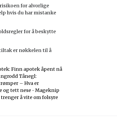
isikoen for alvorlige
lp hvis du har mistanke
dsregler for å beskytte
ltak er nøkkelen til å
tek: Finn apotek åpent nå
nngrodd Tånegl:
trømper – Hva er
 og tett nese
•
Mageknip
trenger å vite om folsyre