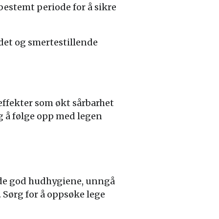
bestemt periode for å sikre
ådet og smertestillende
effekter som økt sårbarhet
ig å følge opp med legen
olde god hudhygiene, unngå
 Sørg for å oppsøke lege