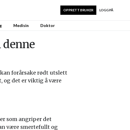
OPPRETT BRUKER
LOGG PÅ
g
Medisin
Doktor
m denne
an forårsake rødt utslett
 og det er viktig å være
ier som angriper det
kan være smertefullt og