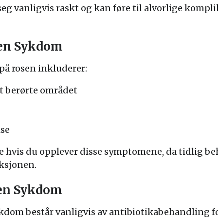
eg vanligvis raskt og kan føre til alvorlige kompl
en Sykdom
å rosen inkluderer:
et berørte området
lse
ge hvis du opplever disse symptomene, da tidlig b
eksjonen.
sen Sykdom
kdom består vanligvis av antibiotikabehandling 