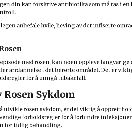
gen din kan forskrive antibiotika som må tas i en 
ntroll.
an legen anbefale hvile, heving av det infiserte omr
 Rosen
 episode med rosen, kan noen oppleve langvarige 
ller arrdannelse i det berørte området. Det er vikt
dsregler for å unngå tilbakefall.
v Rosen Sykdom
r å utvikle rosen sykdom, er det viktig å oppretth
endige forholdsregler for å forhindre infeksjoner.
n for tidlig behandling.