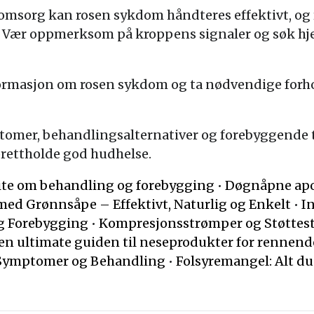
msorg kan rosen sykdom håndteres effektivt, og r
 Vær oppmerksom på kroppens signaler og søk hje
ormasjon om rosen sykdom og ta nødvendige forhol
omer, behandlingsalternativer og forebyggende ti
rettholde god hudhelse.
 vite om behandling og forebygging
•
Døgnåpne apo
med Grønnsåpe – Effektivt, Naturlig og Enkelt
•
I
og Forebygging
•
Kompresjonsstrømper og Støttes
en ultimate guiden til neseprodukter for rennende
 Symptomer og Behandling
•
Folsyremangel: Alt du 