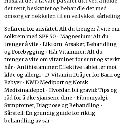
Husk at det å ta vare på såret ditt ved å holde
det rent, beskyttet og behandle det med
omsorg er nøkkelen til en vellykket sårheling.
Solkrem for ansiktet: Alt du trenger å vite om
solkrem med SPF 50
•
Magnesium: Alt du
trenger å vite
•
Liktorn: Årsaker, Behandling
og Forebygging
•
Hår Vitaminer: Alt du
trenger å vite om vitaminer for sunt og sterkt
hår
•
Antihistaminer: Effektive tabletter mot
kløe og allergi
•
D-Vitamin Dråper for Barn og
Babyer
•
NMD Mediport og Norsk
Medisinaldepot
•
Hvordan bli gravid: Tips og
råd for å øke sjansene dine
•
Fibromyalgi:
Symptomer, Diagnose og Behandling
•
Sårstell: En grundig guide for riktig
behandling av sår
•