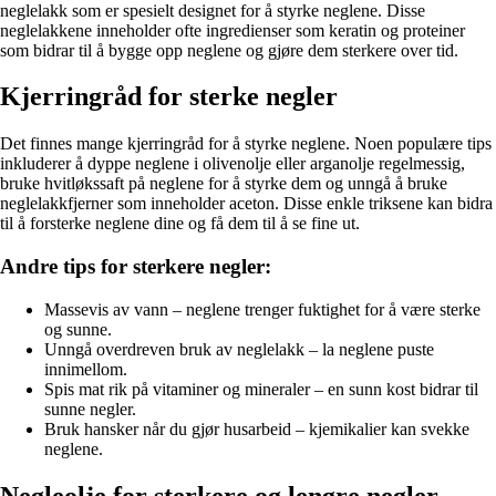
neglelakk som er spesielt designet for å styrke neglene. Disse
neglelakkene inneholder ofte ingredienser som keratin og proteiner
som bidrar til å bygge opp neglene og gjøre dem sterkere over tid.
Kjerringråd for sterke negler
Det finnes mange kjerringråd for å styrke neglene. Noen populære tips
inkluderer å dyppe neglene i olivenolje eller arganolje regelmessig,
bruke hvitløkssaft på neglene for å styrke dem og unngå å bruke
neglelakkfjerner som inneholder aceton. Disse enkle triksene kan bidra
til å forsterke neglene dine og få dem til å se fine ut.
Andre tips for sterkere negler:
Massevis av vann – neglene trenger fuktighet for å være sterke
og sunne.
Unngå overdreven bruk av neglelakk – la neglene puste
innimellom.
Spis mat rik på vitaminer og mineraler – en sunn kost bidrar til
sunne negler.
Bruk hansker når du gjør husarbeid – kjemikalier kan svekke
neglene.
Negleolje for sterkere og lengre negler