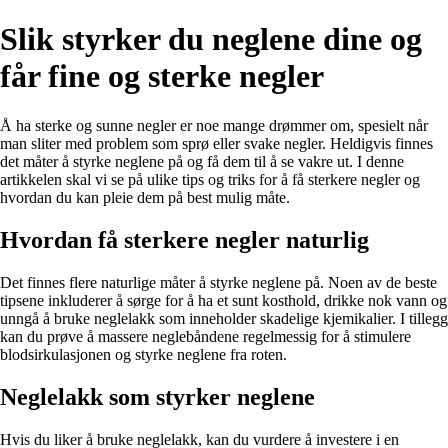
Slik styrker du neglene dine og
får fine og sterke negler
Å ha sterke og sunne negler er noe mange drømmer om, spesielt når
man sliter med problem som sprø eller svake negler. Heldigvis finnes
det måter å styrke neglene på og få dem til å se vakre ut. I denne
artikkelen skal vi se på ulike tips og triks for å få sterkere negler og
hvordan du kan pleie dem på best mulig måte.
Hvordan få sterkere negler naturlig
Det finnes flere naturlige måter å styrke neglene på. Noen av de beste
tipsene inkluderer å sørge for å ha et sunt kosthold, drikke nok vann og
unngå å bruke neglelakk som inneholder skadelige kjemikalier. I tillegg
kan du prøve å massere neglebåndene regelmessig for å stimulere
blodsirkulasjonen og styrke neglene fra roten.
Neglelakk som styrker neglene
Hvis du liker å bruke neglelakk, kan du vurdere å investere i en