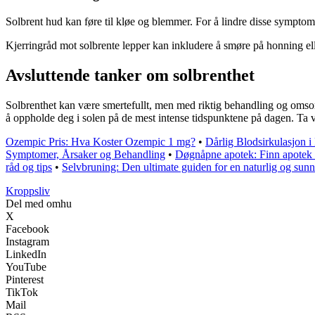
Solbrent hud kan føre til kløe og blemmer. For å lindre disse symptom
Kjerringråd mot solbrente lepper kan inkludere å smøre på honning eller
Avsluttende tanker om solbrenthet
Solbrenthet kan være smertefullt, men med riktig behandling og oms
å oppholde deg i solen på de mest intense tidspunktene på dagen. Ta v
Ozempic Pris: Hva Koster Ozempic 1 mg?
•
Dårlig Blodsirkulasjon 
Symptomer, Årsaker og Behandling
•
Døgnåpne apotek: Finn apotek 
råd og tips
•
Selvbruning: Den ultimate guiden for en naturlig og sunn
Kroppsliv
Del med omhu
X
Facebook
Instagram
LinkedIn
YouTube
Pinterest
TikTok
Mail