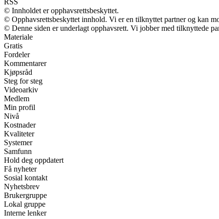
RSS
© Innholdet er opphavsrettsbeskyttet.
© Opphavsrettsbeskyttet innhold. Vi er en tilknyttet partner og kan mott
© Denne siden er underlagt opphavsrett. Vi jobber med tilknyttede partn
Materiale
Gratis
Fordeler
Kommentarer
Kjøpsråd
Steg for steg
Videoarkiv
Medlem
Min profil
Nivå
Kostnader
Kvaliteter
Systemer
Samfunn
Hold deg oppdatert
Få nyheter
Sosial kontakt
Nyhetsbrev
Brukergruppe
Lokal gruppe
Interne lenker