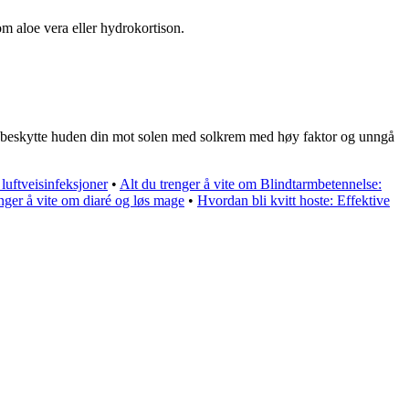
m aloe vera eller hydrokortison.
 beskytte huden din mot solen med solkrem med høy faktor og unngå
 luftveisinfeksjoner
•
Alt du trenger å vite om Blindtarmbetennelse:
enger å vite om diaré og løs mage
•
Hvordan bli kvitt hoste: Effektive