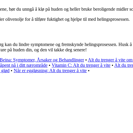
ene, bør du unngå å klø på huden og heller bruke beroligende midler so
 olivenolje for å tilføre fuktighet og hjelpe til med helingsprosessen.
org kan du lindre symptomene og fremskynde helingsprosessen. Husk å
are på huden din, og den vil takke deg senere!
i Beina: Symptomer, Årsaker og Behandlinger
•
Alt du trenger å vite om
åpent nå i ditt nærområde
•
Vitamin C: Alt du trenger å vite
•
Alt du tr
 glød
•
Når er eggløsning: Alt du trenger å vite
•