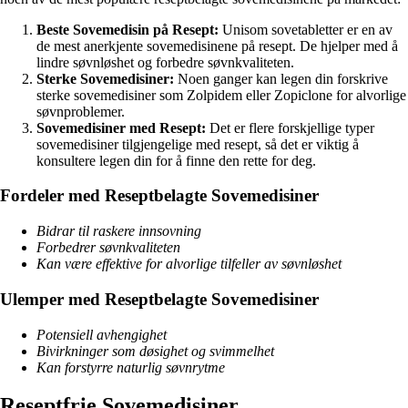
Beste Sovemedisin på Resept:
Unisom sovetabletter er en av
de mest anerkjente sovemedisinene på resept. De hjelper med å
lindre søvnløshet og forbedre søvnkvaliteten.
Sterke Sovemedisiner:
Noen ganger kan legen din forskrive
sterke sovemedisiner som Zolpidem eller Zopiclone for alvorlige
søvnproblemer.
Sovemedisiner med Resept:
Det er flere forskjellige typer
sovemedisiner tilgjengelige med resept, så det er viktig å
konsultere legen din for å finne den rette for deg.
Fordeler med Reseptbelagte Sovemedisiner
Bidrar til raskere innsovning
Forbedrer søvnkvaliteten
Kan være effektive for alvorlige tilfeller av søvnløshet
Ulemper med Reseptbelagte Sovemedisiner
Potensiell avhengighet
Bivirkninger som døsighet og svimmelhet
Kan forstyrre naturlig søvnrytme
Reseptfrie Sovemedisiner