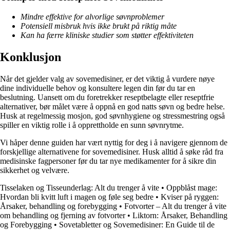
Mindre effektive for alvorlige søvnproblemer
Potensiell misbruk hvis ikke brukt på riktig måte
Kan ha færre kliniske studier som støtter effektiviteten
Konklusjon
Når det gjelder valg av sovemedisiner, er det viktig å vurdere nøye
dine individuelle behov og konsultere legen din før du tar en
beslutning. Uansett om du foretrekker reseptbelagte eller reseptfrie
alternativer, bør målet være å oppnå en god natts søvn og bedre helse.
Husk at regelmessig mosjon, god søvnhygiene og stressmestring også
spiller en viktig rolle i å opprettholde en sunn søvnrytme.
Vi håper denne guiden har vært nyttig for deg i å navigere gjennom de
forskjellige alternativene for sovemedisiner. Husk alltid å søke råd fra
medisinske fagpersoner før du tar nye medikamenter for å sikre din
sikkerhet og velvære.
Tisselaken og Tisseunderlag: Alt du trenger å vite
•
Oppblåst mage:
Hvordan bli kvitt luft i magen og føle seg bedre
•
Kviser på ryggen:
Årsaker, behandling og forebygging
•
Fotvorter – Alt du trenger å vite
om behandling og fjerning av fotvorter
•
Liktorn: Årsaker, Behandling
og Forebygging
•
Sovetabletter og Sovemedisiner: En Guide til de