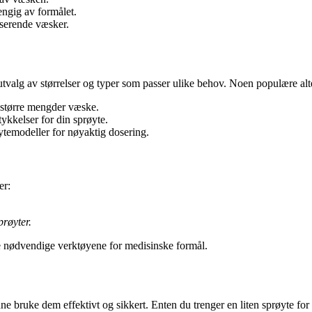
ngig av formålet.
fiserende væsker.
 utvalg av størrelser og typer som passer ulike behov. Noen populære alt
e større mengder væske.
tykkelser for din sprøyte.
temodeller for nøyaktig dosering.
er:
røyter.
de nødvendige verktøyene for medisinske formål.
ne bruke dem effektivt og sikkert. Enten du trenger en liten sprøyte for 