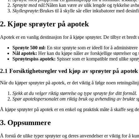
Sprøyte med nål:
Nålen kan være av ulik lengde og tykkelse avhe
Skyllesprøyte:
Brukes til å skylle sår eller inkubatorer med desin
2. Kjøpe sprøyter på apotek
Apotek er en vanlig destinasjon for å kjøpe sprøyter. De tilbyr et bredt
Sprøyte 500 ml:
En stor sprøyte som er ideell for å administrer
Nål apotek:
Her kan du kjøpe nåler av forskjellige størrelser og 
Sprøytespiss apotek:
Spisser som er kompatible med ulike sprøy
2.1 Forsiktighetsregler ved kjøp av sprøyter på apotek
Når du kjøper sprøyter på apotek, er det viktig å følge noen retningslinj
Sjekk at du velger riktig størrelse og type sprøyte for ditt formål.
Spør apotekspersonalet om riktig bruk og avhending av brukte sp
Å kjøpe sprøyter på apotek er en enkel og praktisk måte å skaffe seg 
3. Oppsummere
Å forstå de ulike typer sprøyter og deres anvendelser er viktig for å kun