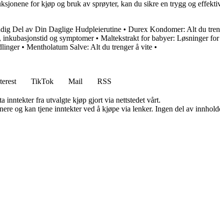
struksjonene for kjøp og bruk av sprøyter, kan du sikre en trygg og effek
ig Del av Din Daglige Hudpleierutine
•
Durex Kondomer: Alt du tre
e, inkubasjonstid og symptomer
•
Maltekstrakt for babyer: Løsninger for
linger
•
Mentholatum Salve: Alt du trenger å vite
•
terest
TikTok
Mail
RSS
 inntekter fra utvalgte kjøp gjort via nettstedet vårt.
re og kan tjene inntekter ved å kjøpe via lenker. Ingen del av innholdet