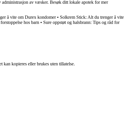
tiv administrasjon av væsker. Besøk ditt lokale apotek for mer
nger å vite om Durex kondomer
•
Solkrem Stick: Alt du trenger å vite
 forstoppelse hos barn
•
Sure oppstøt og halsbrann: Tips og råd for
 kan kopieres eller brukes uten tillatelse.