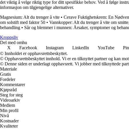
det viktig å velge riktig type for ditt spesifikke behov. Ved å følge in
informasjon om tilgjengelige alternativer.
Magnesium: Alt du trenger å vite
•
Cerave Fuktighetskrem: En Nødvend
om solstift med faktor 50
•
Vannkopper: Alt du trenger å vite om smitt
behandling
•
Sår og blemmer i munnen: Årsaker, symptomer og behand
Kroppsliv
Del med omhu
X
Facebook
Instagram
LinkedIn
YouTube
Pin
© Innholdet er opphavsrettsbeskyttet.
© Opphavsrettsbeskyttet innhold. Vi er en tilknyttet partner og kan motta
© Denne siden er underlagt opphavsrett. Vi jobber med tilknyttede partne
Materiale
Gratis
Fordeler
Kommentarer
Kjøpsråd
Steg for steg
Videoarkiv
Medlem
Min profil
Nivå
Kostnader
Kvaliteter