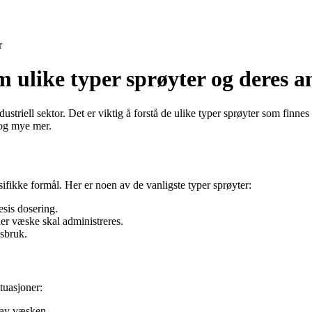
r
om ulike typer sprøyter og deres 
ustriell sektor. Det er viktig å forstå de ulike typer sprøyter som finne
r og mye mer.
esifikke formål. Her er noen av de vanligste typer sprøyter:
esis dosering.
der væske skal administreres.
gsbruk.
tuasjoner:
 av væsken.