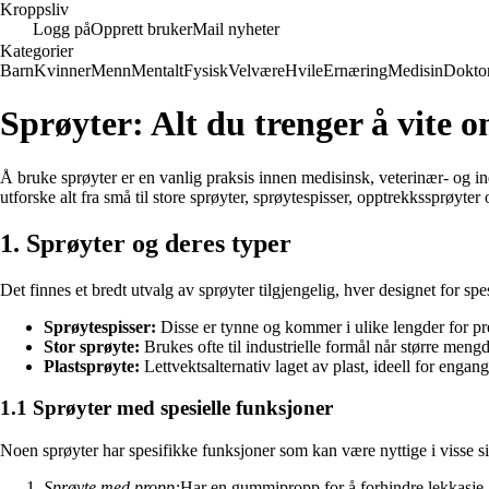
Kroppsliv
Logg på
Opprett bruker
Mail nyheter
Kategorier
Barn
Kvinner
Menn
Mentalt
Fysisk
Velvære
Hvile
Ernæring
Medisin
Dokto
Sprøyter: Alt du trenger å vite 
Å bruke sprøyter er en vanlig praksis innen medisinsk, veterinær- og ind
utforske alt fra små til store sprøyter, sprøytespisser, opptrekkssprøyte
1. Sprøyter og deres typer
Det finnes et bredt utvalg av sprøyter tilgjengelig, hver designet for sp
Sprøytespisser:
Disse er tynne og kommer i ulike lengder for pr
Stor sprøyte:
Brukes ofte til industrielle formål når større meng
Plastsprøyte:
Lettvektsalternativ laget av plast, ideell for engan
1.1 Sprøyter med spesielle funksjoner
Noen sprøyter har spesifikke funksjoner som kan være nyttige i visse si
Sprøyte med propp:
Har en gummipropp for å forhindre lekkasje