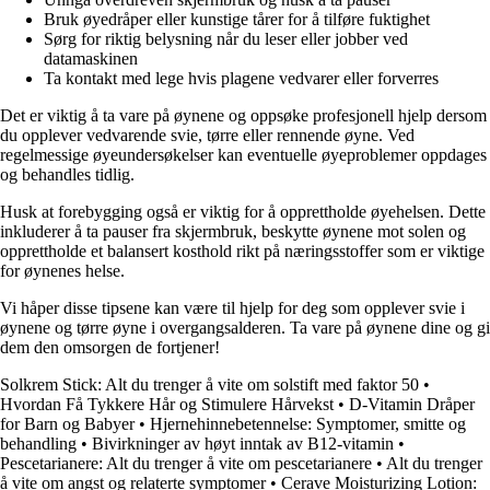
Bruk øyedråper eller kunstige tårer for å tilføre fuktighet
Sørg for riktig belysning når du leser eller jobber ved
datamaskinen
Ta kontakt med lege hvis plagene vedvarer eller forverres
Det er viktig å ta vare på øynene og oppsøke profesjonell hjelp dersom
du opplever vedvarende svie, tørre eller rennende øyne. Ved
regelmessige øyeundersøkelser kan eventuelle øyeproblemer oppdages
og behandles tidlig.
Husk at forebygging også er viktig for å opprettholde øyehelsen. Dette
inkluderer å ta pauser fra skjermbruk, beskytte øynene mot solen og
opprettholde et balansert kosthold rikt på næringsstoffer som er viktige
for øynenes helse.
Vi håper disse tipsene kan være til hjelp for deg som opplever svie i
øynene og tørre øyne i overgangsalderen. Ta vare på øynene dine og gi
dem den omsorgen de fortjener!
Solkrem Stick: Alt du trenger å vite om solstift med faktor 50
•
Hvordan Få Tykkere Hår og Stimulere Hårvekst
•
D-Vitamin Dråper
for Barn og Babyer
•
Hjernehinnebetennelse: Symptomer, smitte og
behandling
•
Bivirkninger av høyt inntak av B12-vitamin
•
Pescetarianere: Alt du trenger å vite om pescetarianere
•
Alt du trenger
å vite om angst og relaterte symptomer
•
Cerave Moisturizing Lotion: