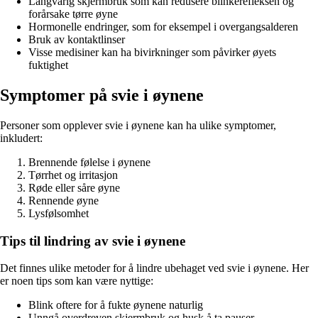
Langvarig skjermbruk som kan redusere blinkerefleksen og
forårsake tørre øyne
Hormonelle endringer, som for eksempel i overgangsalderen
Bruk av kontaktlinser
Visse medisiner kan ha bivirkninger som påvirker øyets
fuktighet
Symptomer på svie i øynene
Personer som opplever svie i øynene kan ha ulike symptomer,
inkludert:
Brennende følelse i øynene
Tørrhet og irritasjon
Røde eller såre øyne
Rennende øyne
Lysfølsomhet
Tips til lindring av svie i øynene
Det finnes ulike metoder for å lindre ubehaget ved svie i øynene. Her
er noen tips som kan være nyttige:
Blink oftere for å fukte øynene naturlig
Unngå overdreven skjermbruk og husk å ta pauser