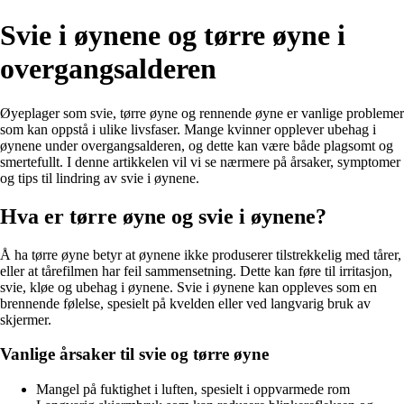
Svie i øynene og tørre øyne i
overgangsalderen
Øyeplager som svie, tørre øyne og rennende øyne er vanlige problemer
som kan oppstå i ulike livsfaser. Mange kvinner opplever ubehag i
øynene under overgangsalderen, og dette kan være både plagsomt og
smertefullt. I denne artikkelen vil vi se nærmere på årsaker, symptomer
og tips til lindring av svie i øynene.
Hva er tørre øyne og svie i øynene?
Å ha tørre øyne betyr at øynene ikke produserer tilstrekkelig med tårer,
eller at tårefilmen har feil sammensetning. Dette kan føre til irritasjon,
svie, kløe og ubehag i øynene. Svie i øynene kan oppleves som en
brennende følelse, spesielt på kvelden eller ved langvarig bruk av
skjermer.
Vanlige årsaker til svie og tørre øyne
Mangel på fuktighet i luften, spesielt i oppvarmede rom