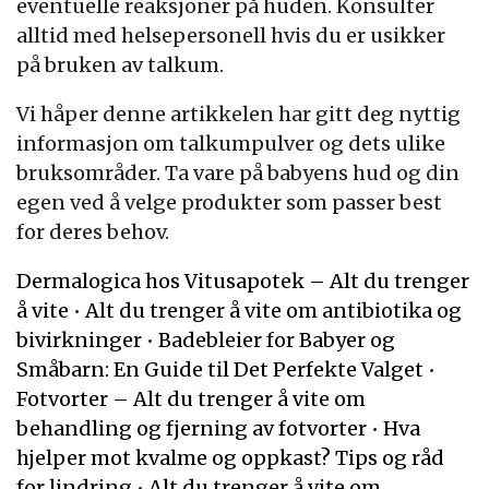
eventuelle reaksjoner på huden. Konsulter
alltid med helsepersonell hvis du er usikker
på bruken av talkum.
Vi håper denne artikkelen har gitt deg nyttig
informasjon om talkumpulver og dets ulike
bruksområder. Ta vare på babyens hud og din
egen ved å velge produkter som passer best
for deres behov.
Dermalogica hos Vitusapotek – Alt du trenger
å vite
•
Alt du trenger å vite om antibiotika og
bivirkninger
•
Badebleier for Babyer og
Småbarn: En Guide til Det Perfekte Valget
•
Fotvorter – Alt du trenger å vite om
behandling og fjerning av fotvorter
•
Hva
hjelper mot kvalme og oppkast? Tips og råd
for lindring
•
Alt du trenger å vite om