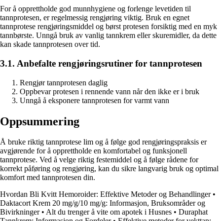
For å opprettholde god munnhygiene og forlenge levetiden til
tannprotesen, er regelmessig rengjøring viktig. Bruk en egnet
tannprotese rengjøringsmiddel og børst protesen forsiktig med en myk
tannbørste. Unngå bruk av vanlig tannkrem eller skuremidler, da dette
kan skade tannprotesen over tid.
3.1. Anbefalte rengjøringsrutiner for tannprotesen
Rengjør tannprotesen daglig
Oppbevar protesen i rennende vann når den ikke er i bruk
Unngå å eksponere tannprotesen for varmt vann
Oppsummering
Å bruke riktig tannprotese lim og å følge god rengjøringspraksis er
avgjørende for å opprettholde en komfortabel og funksjonell
tannprotese. Ved å velge riktig festemiddel og å følge rådene for
korrekt påføring og rengjøring, kan du sikre langvarig bruk og optimal
komfort med tannprotesen din.
Hvordan Bli Kvitt Hemoroider: Effektive Metoder og Behandlinger
•
Daktacort Krem 20 mg/g/10 mg/g: Informasjon, Bruksområder og
Bivirkninger
•
Alt du trenger å vite om apotek i Husnes
•
Duraphat
Tannkrem: Informasjon og Fordeler
•
Effektive metoder for vekttap: