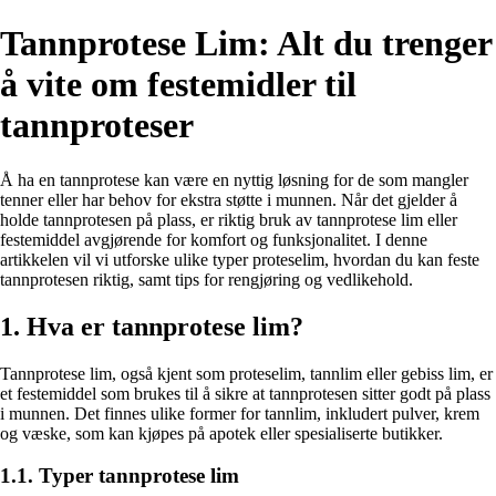
Tannprotese Lim: Alt du trenger
å vite om festemidler til
tannproteser
Å ha en tannprotese kan være en nyttig løsning for de som mangler
tenner eller har behov for ekstra støtte i munnen. Når det gjelder å
holde tannprotesen på plass, er riktig bruk av tannprotese lim eller
festemiddel avgjørende for komfort og funksjonalitet. I denne
artikkelen vil vi utforske ulike typer proteselim, hvordan du kan feste
tannprotesen riktig, samt tips for rengjøring og vedlikehold.
1. Hva er tannprotese lim?
Tannprotese lim, også kjent som proteselim, tannlim eller gebiss lim, er
et festemiddel som brukes til å sikre at tannprotesen sitter godt på plass
i munnen. Det finnes ulike former for tannlim, inkludert pulver, krem
og væske, som kan kjøpes på apotek eller spesialiserte butikker.
1.1. Typer tannprotese lim