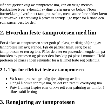
Når det gjelder valg av tannprotese lim, kan du velge mellom
forskjellige typer avhengig av dine preferanser og behov. Noen
foretrekker pulverformet tannprotese lim, mens andre foretrekker krem
eller væske. Det er viktig å prøve ut forskjellige typer for å finne den
som passer best for deg.
2. Hvordan feste tannprotesen med lim
For å sikre at tannprotesen sitter godt på plass, er riktig påføring av
tannprotese lim avgjørende. Før du påfører limet, sørg for at
tannprotesen er ren og tørr. Påfør deretter en passende mengde lim på
innsiden av protesen og plasser den forsiktig på plass i munnen. Hold
protesen på plass i noen sekunder for å la limet feste seg ordentlig.
2.1. Tips for effektivt feste av tannprotesen
Vask tannprotesen grundig før påføring av lim
Unngå å bruke for mye lim, da det kan føre til overflødig lim
Prøv å unngå å spise eller drikke rett etter påføring av lim for å
sikre stabil festing
3. Rengjøring av tannprotesen