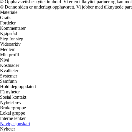
© Opphavsrettsbeskyttet innhold. Vi er en tilknyttet partner og kan motta
© Denne siden er underlagt opphavsrett. Vi jobber med tilknyttede partne
Materiale
Gratis
Fordeler
Kommentarer
Kjøpsråd
Steg for steg
Videoarkiv
Medlem
Min profil
Nivå
Kostnader
Kvaliteter
Systemer
Samfunn
Hold deg oppdatert
Få nyheter
Sosial kontakt
Nyhetsbrev
Brukergruppe
Lokal gruppe
Interne lenker
Navigasjonskart
Nyheter