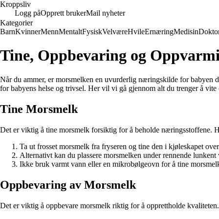
Kroppsliv
Logg på
Opprett bruker
Mail nyheter
Kategorier
Barn
Kvinner
Menn
Mentalt
Fysisk
Velvære
Hvile
Ernæring
Medisin
Dokto
Tine, Oppbevaring og Oppvarmin
Når du ammer, er morsmelken en uvurderlig næringskilde for babyen din.
for babyens helse og trivsel. Her vil vi gå gjennom alt du trenger å v
Tine Morsmelk
Det er viktig å tine morsmelk forsiktig for å beholde næringsstoffene. H
Ta ut frosset morsmelk fra fryseren og tine den i kjøleskapet over
Alternativt kan du plassere morsmelken under rennende lunkent 
Ikke bruk varmt vann eller en mikrobølgeovn for å tine morsmel
Oppbevaring av Morsmelk
Det er viktig å oppbevare morsmelk riktig for å opprettholde kvalitete