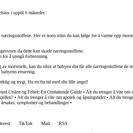
sius i opptil 6 måneder.
næringsstoffene. Her er noen trinn du kan følge for å varme opp morsm
geovnen da dette kan skade næringsstoffene.
n for å unngå forbrenning.
 av morsmelk, kan du sikre at babyen din får alle næringsstoffene de tre
g babyens ernæring.
tig og trygt. Ha en fin tid med din lille angel!
ed Utslett og Feber: En Omfattende Guide
•
Alt du trenger å vite om 
jellen?
•
Alt du trenger å vite om apotek og åpningstider
•
Alt du treng
 årsaker, symptomer og behandlinger
•
terest
TikTok
Mail
RSS