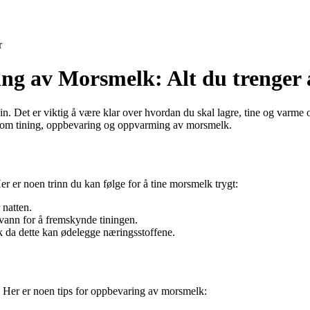
r
g av Morsmelk: Alt du trenger å
 Det er viktig å være klar over hvordan du skal lagre, tine og varme o
ite om tining, oppbevaring og oppvarming av morsmelk.
er er noen trinn du kan følge for å tine morsmelk trygt:
 natten.
vann for å fremskynde tiningen.
k da dette kan ødelegge næringsstoffene.
n. Her er noen tips for oppbevaring av morsmelk: