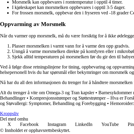
Morsmelk kan oppbevares i romtemperatur i opptil 4 timer.
I kjøleskapet kan morsmelken oppbevares i opptil 3-5 dager.
For frossen morsmelk, oppbevar den i fryseren ved -18 grader Cel
Oppvarming av Morsmelk
Når du varmer opp morsmelk, må du være forsiktig for å ikke ødelegge 
Plasser morsmelken i varmt vann for å varme den opp gradvis.
Unngå å varme morsmelken direkte på komfyren eller i mikrobøl
Sjekk alltid temperaturen på morsmelken før du gir den til babye
Ved å følge disse retningslinjene for tining, oppbevaring og oppvarming
helsepersonell hvis du har spørsmål eller bekymringer om morsmelk o
Nå har du all den informasjonen du trenger for å håndtere morsmelken rik
Alt du trenger å vite om Omega-3 og Tran kapsler
•
Barnesykdommer m
Behandlinger
•
Kompresjonsstrømper og Støttestrømper – Hva er Forsk
og Støvallergi: Symptomer, Behandling og Forebygging
•
Hemoroider:
Kroppsliv
Del med omhu
X
Facebook
Instagram
LinkedIn
YouTube
Pin
© Innholdet er opphavsrettsbeskyttet.