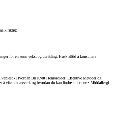
elk riktig:
nger for en sunn vekst og utvikling. Husk alltid å konsultere
elveblest
•
Hvordan Bli Kvitt Hemoroider: Effektive Metoder og
er å vite om øreverk og hvordan du kan lindre smertene
•
Middallergi