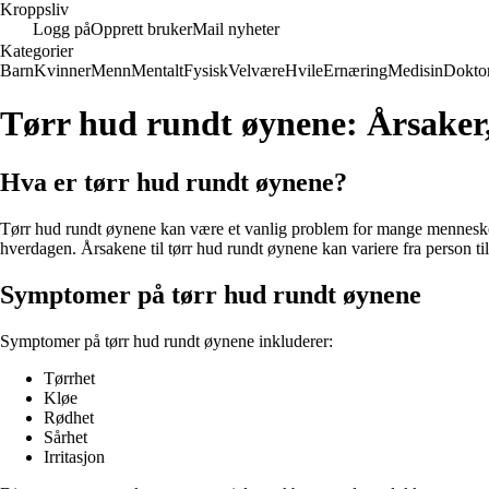
Kroppsliv
Logg på
Opprett bruker
Mail nyheter
Kategorier
Barn
Kvinner
Menn
Mentalt
Fysisk
Velvære
Hvile
Ernæring
Medisin
Dokto
Tørr hud rundt øynene: Årsaker
Hva er tørr hud rundt øynene?
Tørr hud rundt øynene kan være et vanlig problem for mange mennesker.
hverdagen. Årsakene til tørr hud rundt øynene kan variere fra person ti
Symptomer på tørr hud rundt øynene
Symptomer på tørr hud rundt øynene inkluderer:
Tørrhet
Kløe
Rødhet
Sårhet
Irritasjon