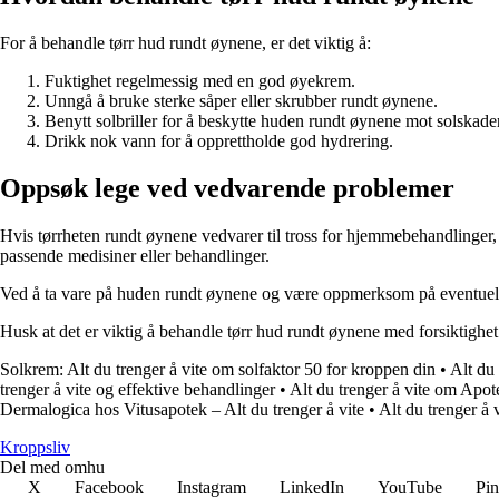
For å behandle tørr hud rundt øynene, er det viktig å:
Fuktighet regelmessig med en god øyekrem.
Unngå å bruke sterke såper eller skrubber rundt øynene.
Benytt solbriller for å beskytte huden rundt øynene mot solskader
Drikk nok vann for å opprettholde god hydrering.
Oppsøk lege ved vedvarende problemer
Hvis tørrheten rundt øynene vedvarer til tross for hjemmebehandlinger,
passende medisiner eller behandlinger.
Ved å ta vare på huden rundt øynene og være oppmerksom på eventuell
Husk at det er viktig å behandle tørr hud rundt øynene med forsiktighet
Solkrem: Alt du trenger å vite om solfaktor 50 for kroppen din
•
Alt du
trenger å vite og effektive behandlinger
•
Alt du trenger å vite om Apo
Dermalogica hos Vitusapotek – Alt du trenger å vite
•
Alt du trenger å
Kroppsliv
Del med omhu
X
Facebook
Instagram
LinkedIn
YouTube
Pin