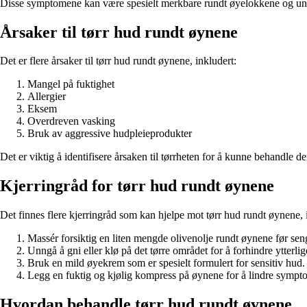
Disse symptomene kan være spesielt merkbare rundt øyelokkene og un
Årsaker til tørr hud rundt øynene
Det er flere årsaker til tørr hud rundt øynene, inkludert:
Mangel på fuktighet
Allergier
Eksem
Overdreven vasking
Bruk av aggressive hudpleieprodukter
Det er viktig å identifisere årsaken til tørrheten for å kunne behandle de
Kjerringråd for tørr hud rundt øynene
Det finnes flere kjerringråd som kan hjelpe mot tørr hud rundt øynene, 
Massér forsiktig en liten mengde olivenolje rundt øynene før senge
Unngå å gni eller klø på det tørre området for å forhindre ytterlige
Bruk en mild øyekrem som er spesielt formulert for sensitiv hud.
Legg en fuktig og kjølig kompress på øynene for å lindre sympt
Hvordan behandle tørr hud rundt øynene