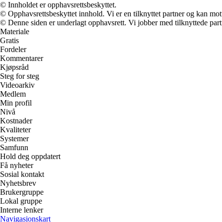
© Innholdet er opphavsrettsbeskyttet.
© Opphavsrettsbeskyttet innhold. Vi er en tilknyttet partner og kan motta
© Denne siden er underlagt opphavsrett. Vi jobber med tilknyttede partne
Materiale
Gratis
Fordeler
Kommentarer
Kjøpsråd
Steg for steg
Videoarkiv
Medlem
Min profil
Nivå
Kostnader
Kvaliteter
Systemer
Samfunn
Hold deg oppdatert
Få nyheter
Sosial kontakt
Nyhetsbrev
Brukergruppe
Lokal gruppe
Interne lenker
Navigasjonskart