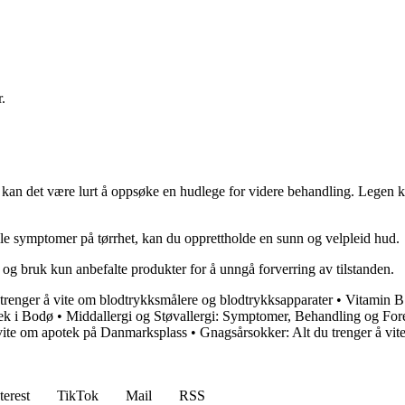
.
 kan det være lurt å oppsøke en hudlege for videre behandling. Legen k
e symptomer på tørrhet, kan du opprettholde en sunn og velpleid hud.
 og bruk kun anbefalte produkter for å unngå forverring av tilstanden.
 trenger å vite om blodtrykksmålere og blodtrykksapparater
•
Vitamin B
tek i Bodø
•
Middallergi og Støvallergi: Symptomer, Behandling og Fo
 vite om apotek på Danmarksplass
•
Gnagsårsokker: Alt du trenger å vit
terest
TikTok
Mail
RSS