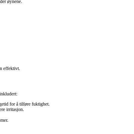
der øynene.
n effektivt.
inkludert:
tid for å tilføre fuktighet.
re irritasjon.
omer.