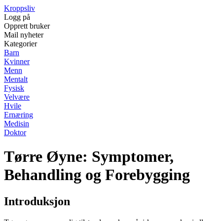
Kroppsliv
Logg på
Opprett bruker
Mail nyheter
Kategorier
Barn
Kvinner
Menn
Mentalt
Fysisk
Velvære
Hvile
Ernæring
Medisin
Doktor
Tørre Øyne: Symptomer,
Behandling og Forebygging
Introduksjon