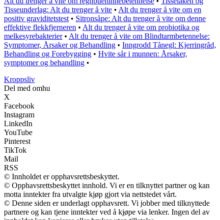
Alt du trenger å vite om regnbuehinnebetennelse
•
Tisselaken og
Tisseunderlag: Alt du trenger å vite
•
Alt du trenger å vite om en
positiv graviditetstest
•
Sitronsåpe: Alt du trenger å vite om denne
effektive flekkfjerneren
•
Alt du trenger å vite om probiotika og
melkesyrebakterier
•
Alt du trenger å vite om Blindtarmbetennelse:
Symptomer, Årsaker og Behandling
•
Inngrodd Tånegl: Kjerringråd,
Behandling og Forebygging
•
Hvite sår i munnen: Årsaker,
symptomer og behandling
•
Kroppsliv
Del med omhu
X
Facebook
Instagram
LinkedIn
YouTube
Pinterest
TikTok
Mail
RSS
© Innholdet er opphavsrettsbeskyttet.
© Opphavsrettsbeskyttet innhold. Vi er en tilknyttet partner og kan
motta inntekter fra utvalgte kjøp gjort via nettstedet vårt.
© Denne siden er underlagt opphavsrett. Vi jobber med tilknyttede
partnere og kan tjene inntekter ved å kjøpe via lenker. Ingen del av