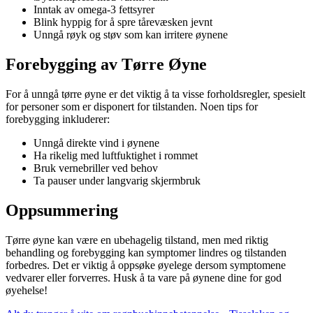
Inntak av omega-3 fettsyrer
Blink hyppig for å spre tårevæsken jevnt
Unngå røyk og støv som kan irritere øynene
Forebygging av Tørre Øyne
For å unngå tørre øyne er det viktig å ta visse forholdsregler, spesielt
for personer som er disponert for tilstanden. Noen tips for
forebygging inkluderer:
Unngå direkte vind i øynene
Ha rikelig med luftfuktighet i rommet
Bruk vernebriller ved behov
Ta pauser under langvarig skjermbruk
Oppsummering
Tørre øyne kan være en ubehagelig tilstand, men med riktig
behandling og forebygging kan symptomer lindres og tilstanden
forbedres. Det er viktig å oppsøke øyelege dersom symptomene
vedvarer eller forverres. Husk å ta vare på øynene dine for god
øyehelse!