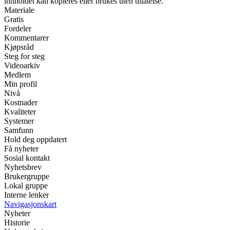
innholdet kan kopieres eller brukes uten tillatelse.
Materiale
Gratis
Fordeler
Kommentarer
Kjøpsråd
Steg for steg
Videoarkiv
Medlem
Min profil
Nivå
Kostnader
Kvaliteter
Systemer
Samfunn
Hold deg oppdatert
Få nyheter
Sosial kontakt
Nyhetsbrev
Brukergruppe
Lokal gruppe
Interne lenker
Navigasjonskart
Nyheter
Historie