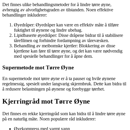
Det finnes ulike behandlingsmetoder for å lindre tørre øyne,
avhengig av alvorlighetsgraden av tilstanden. Noen effektive
behandlinger inkluderer:
Øyedråper: Øyedråper kan være en effektiv måte å tilføre
fuktighet til øynene og lindre ubehag.
Lipidbaserte øyedråper: Disse dråpene bidrar til å stabilisere
tårefilmen og forhindre fordampning av tårevæsken.
Behandling av meibomske kjertler: Blokkering av disse
kjertlene kan føre til tørre øyne, og det kan være nødvendig
med spesielle behandlinger for å åpne dem.
Supermetode mot Tørre Øyne
En supermetode mot tørre øyne er å ta pauser og hvile øynene
regelmessig, spesielt under langvarig skjermbruk. Dette kan bidra til
å redusere belastningen på øynene og forebygge tørrhet.
Kjerringråd mot Tørre Øyne
Det finnes en rekke kjerringråd som kan bidra til å lindre tørre øyne
på en naturlig måte. Noen populære råd inkluderer:
Øyekompress med varmt vann