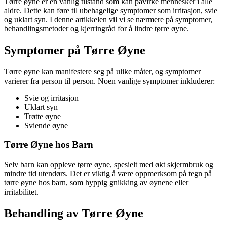
Tørre øyne er en vanlig tilstand som kan påvirke mennesker i alle
aldre. Dette kan føre til ubehagelige symptomer som irritasjon, svie
og uklart syn. I denne artikkelen vil vi se nærmere på symptomer,
behandlingsmetoder og kjerringråd for å lindre tørre øyne.
Symptomer på Tørre Øyne
Tørre øyne kan manifestere seg på ulike måter, og symptomer
varierer fra person til person. Noen vanlige symptomer inkluderer:
Svie og irritasjon
Uklart syn
Trøtte øyne
Sviende øyne
Tørre Øyne hos Barn
Selv barn kan oppleve tørre øyne, spesielt med økt skjermbruk og
mindre tid utendørs. Det er viktig å være oppmerksom på tegn på
tørre øyne hos barn, som hyppig gnikking av øynene eller
irritabilitet.
Behandling av Tørre Øyne