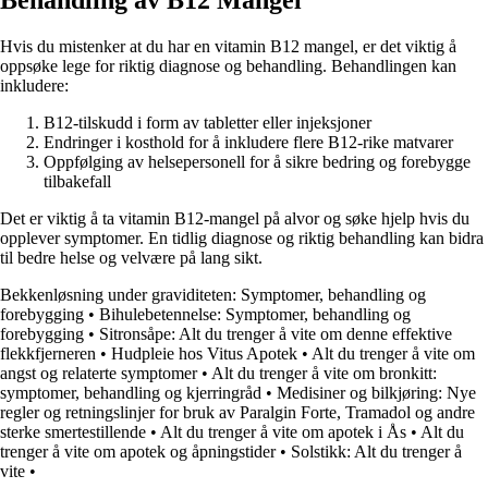
Behandling av B12 Mangel
Hvis du mistenker at du har en vitamin B12 mangel, er det viktig å
oppsøke lege for riktig diagnose og behandling. Behandlingen kan
inkludere:
B12-tilskudd i form av tabletter eller injeksjoner
Endringer i kosthold for å inkludere flere B12-rike matvarer
Oppfølging av helsepersonell for å sikre bedring og forebygge
tilbakefall
Det er viktig å ta vitamin B12-mangel på alvor og søke hjelp hvis du
opplever symptomer. En tidlig diagnose og riktig behandling kan bidra
til bedre helse og velvære på lang sikt.
Bekkenløsning under graviditeten: Symptomer, behandling og
forebygging
•
Bihulebetennelse: Symptomer, behandling og
forebygging
•
Sitronsåpe: Alt du trenger å vite om denne effektive
flekkfjerneren
•
Hudpleie hos Vitus Apotek
•
Alt du trenger å vite om
angst og relaterte symptomer
•
Alt du trenger å vite om bronkitt:
symptomer, behandling og kjerringråd
•
Medisiner og bilkjøring: Nye
regler og retningslinjer for bruk av Paralgin Forte, Tramadol og andre
sterke smertestillende
•
Alt du trenger å vite om apotek i Ås
•
Alt du
trenger å vite om apotek og åpningstider
•
Solstikk: Alt du trenger å
vite
•